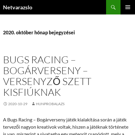
Kilépés
Keresés
Netvarazslo
a
ELSŐDL
tartalomba
MENÜ
2020. október hónap bejegyzései
BUGS RACING –
BOGÁRVERSENY –
VERSENYZŐ SZETT
KISFIÚKNAK
2020-10-29
HUNPROBALAZS
A Bugs Racing – Bogárverseny játék kialakítása során a játék
tervezői nagyon kreatívok voltak, hiszen a játéknak története
is van, miszerint a sivatagba egy meteorit csapódott, mely a