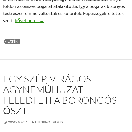
földön az összes bogarat átalakította. Így a bogarak bizonyos
testrészei fémmé változtak és különféle képességekre tettek
Bugs Racing – Bogárverseny – Versenyző szett kisfiúknak
szert.
bővebben…
→
JÁTÉK
EGY SZÉP, VIRÁGOS
ÁGYNEMŰHUZAT
FELEDTETI A BORONGÓS
ŐSZT!
2020-10-27
HUNPROBALAZS