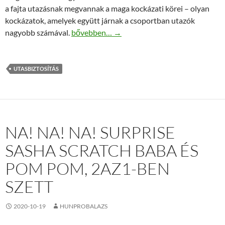
a fajta utazásnak megvannak a maga kockázati körei – olyan
kockázatok, amelyek együtt járnak a csoportban utazók
A legjobb csoportos utasbiztosítás!
nagyobb számával.
bővebben…
→
UTASBIZTOSÍTÁS
NA! NA! NA! SURPRISE
SASHA SCRATCH BABA ÉS
POM POM, 2AZ1-BEN
SZETT
2020-10-19
HUNPROBALAZS