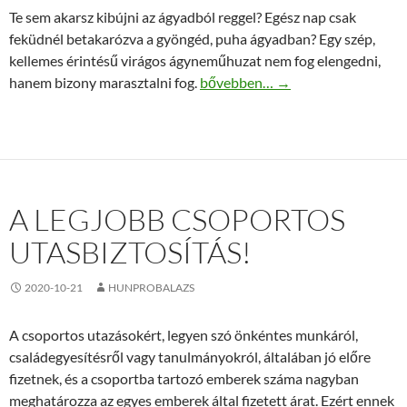
Te sem akarsz kibújni az ágyadból reggel? Egész nap csak
feküdnél betakarózva a gyöngéd, puha ágyadban? Egy szép,
kellemes érintésű virágos ágyneműhuzat nem fog elengedni,
Egy szép, virágos ágyneműhuzat f
hanem bizony marasztalni fog.
bővebben…
→
A LEGJOBB CSOPORTOS
UTASBIZTOSÍTÁS!
2020-10-21
HUNPROBALAZS
A csoportos utazásokért, legyen szó önkéntes munkáról,
családegyesítésről vagy tanulmányokról, általában jó előre
fizetnek, és a csoportba tartozó emberek száma nagyban
meghatározza az egyes emberek által fizetett árat. Ezért ennek