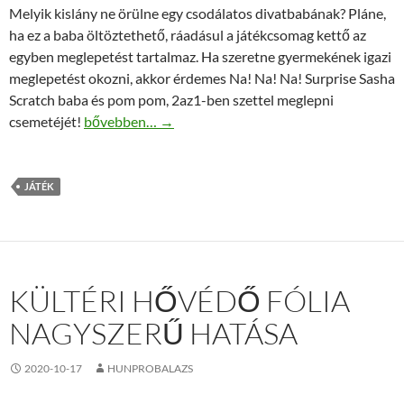
Melyik kislány ne örülne egy csodálatos divatbabának? Pláne,
ha ez a baba öltöztethető, ráadásul a játékcsomag kettő az
egyben meglepetést tartalmaz. Ha szeretne gyermekének igazi
meglepetést okozni, akkor érdemes Na! Na! Na! Surprise Sasha
Scratch baba és pom pom, 2az1-ben szettel meglepni
Na! Na! Na! Surprise Sasha Scratch baba és pom pom
csemetéjét!
bővebben…
→
JÁTÉK
KÜLTÉRI HŐVÉDŐ FÓLIA
NAGYSZERŰ HATÁSA
2020-10-17
HUNPROBALAZS