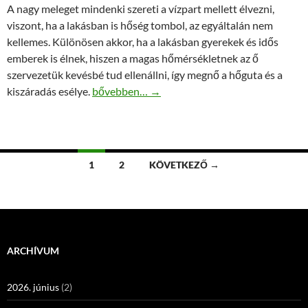
A nagy meleget mindenki szereti a vízpart mellett élvezni,
viszont, ha a lakásban is hőség tombol, az egyáltalán nem
kellemes. Különösen akkor, ha a lakásban gyerekek és idős
emberek is élnek, hiszen a magas hőmérsékletnek az ő
szervezetük kevésbé tud ellenállni, így megnő a hőguta és a
Kültéri hővédő fólia nagyszerű hatása
kiszáradás esélye.
bővebben…
→
Bejegyzések
1
2
KÖVETKEZŐ →
navigációja
ARCHÍVUM
2026. június
(2)