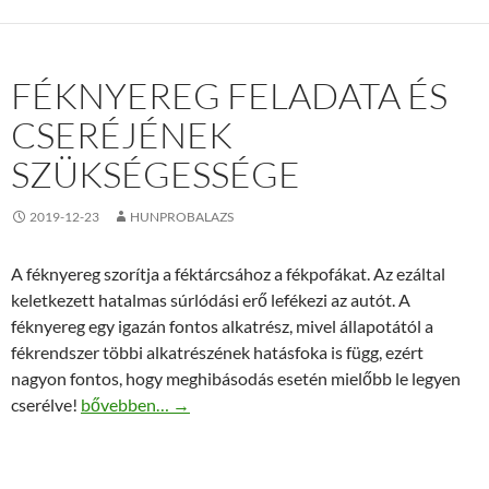
FÉKNYEREG FELADATA ÉS
CSERÉJÉNEK
SZÜKSÉGESSÉGE
2019-12-23
HUNPROBALAZS
A féknyereg szorítja a féktárcsához a fékpofákat. Az ezáltal
keletkezett hatalmas súrlódási erő lefékezi az autót. A
féknyereg egy igazán fontos alkatrész, mivel állapotától a
fékrendszer többi alkatrészének hatásfoka is függ, ezért
nagyon fontos, hogy meghibásodás esetén mielőbb le legyen
Féknyereg feladata és cseréjének szükségessége
cserélve!
bővebben…
→