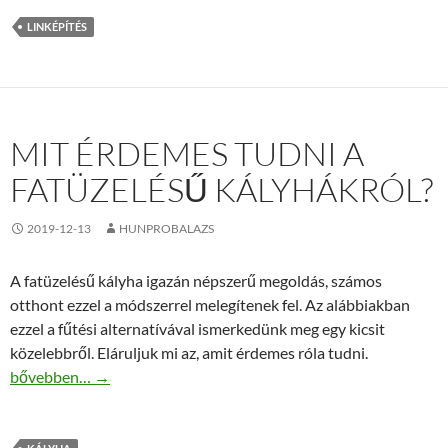
LINKÉPÍTÉS
MIT ÉRDEMES TUDNI A
FATÜZELÉSŰ KÁLYHÁKRÓL?
2019-12-13
HUNPROBALAZS
A fatüzelésű kályha igazán népszerű megoldás, számos
otthont ezzel a módszerrel melegítenek fel. Az alábbiakban
ezzel a fűtési alternatívával ismerkedünk meg egy kicsit
közelebbről. Eláruljuk mi az, amit érdemes róla tudni.
Mit érdemes tudni a fatüzelésű kályhákról?
bővebben…
→