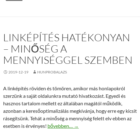
LINKÉPÍTÉS HATÉKONYAN
– MINŐSÉG A
MENNYISÉGGEL SZEMBEN
2019-12-19
HUNPROBALAZS
A linképítés röviden és tömören, amikor más honlapokról
szerzünk a saját oldalunkra mutató hivatkozást. Egyedi és
hasznos tartalom mellett ez általában magától működik,
azonban a keresőoptimalizálás megkívánja, hogy erre egy kicsit
rásegítsünk. Tehát a minőség a mennyiség felett elv ebben az
Linképítés hatékonyan – Minőség a menny
esetben is érvényes!
bővebben…
→