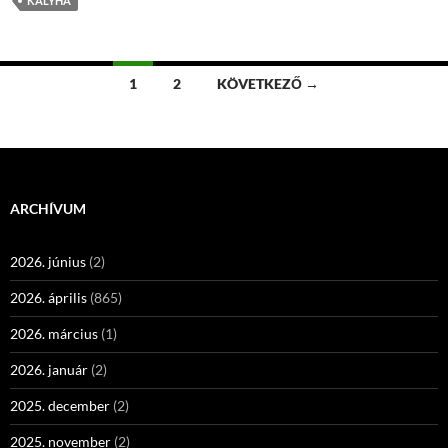
KÁLYHA
Bejegyzések
1
2
KÖVETKEZŐ →
navigációja
ARCHÍVUM
2026. június
(2)
2026. április
(865)
2026. március
(1)
2026. január
(2)
2025. december
(2)
2025. november
(2)