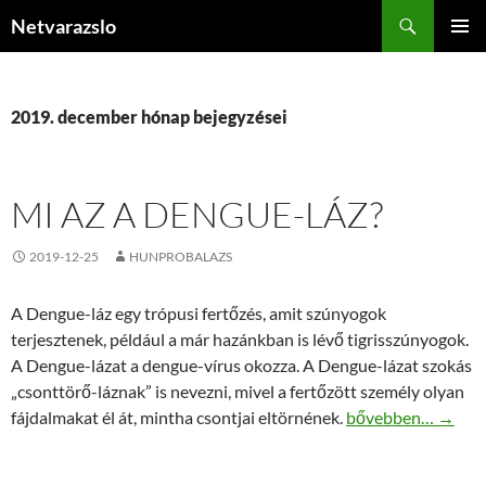
Kilépés
Keresés
Netvarazslo
a
ELSŐDL
tartalomba
MENÜ
2019. december hónap bejegyzései
MI AZ A DENGUE-LÁZ?
2019-12-25
HUNPROBALAZS
A Dengue-láz egy trópusi fertőzés, amit szúnyogok
terjesztenek, például a már hazánkban is lévő tigrisszúnyogok.
A Dengue-lázat a dengue-vírus okozza. A Dengue-lázat szokás
„csonttörő-láznak” is nevezni, mivel a fertőzött személy olyan
Mi az a Dengue-láz
fájdalmakat él át, mintha csontjai eltörnének.
bővebben…
→