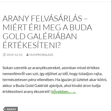
ARANY FELVÁSÁRLÁS –
MIÉRT ÉRI MEG A BUDA
GOLD GALÉRIÁBAN
ÉRTÉKESÍTENI?
2019-12-21
HUNPROBALAZS
Sokan szeretik az aranyékszereket, azonban mivel értékes
nemesfémről van szó, így eljöhet az idő, hogy túladjon rajta,
természetesen pénz ellenében. Ha igazán jó üzletet akar kötni,
akkor a Buda Gold Galériát ajánljuk, ahol kiváló áron tudja
Arany felvásárlás – Miért éri meg a
értékesíteni arany ékszereit!
bővebben…
→
ARANY