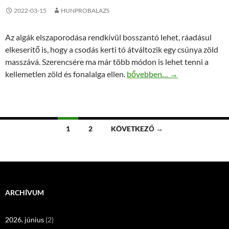
2022-03-15
HUNPROBALAZS
Az algák elszaporodása rendkívül bosszantó lehet, ráadásul
elkeserítő is, hogy a csodás kerti tó átváltozik egy csúnya zöld
masszává. Szerencsére ma már több módon is lehet tenni a
Szabaduljon meg a túlzott al
kellemetlen zöld és fonalalga ellen.
bővebben…
→
Bejegyzések
1
2
KÖVETKEZŐ →
navigációja
ARCHÍVUM
2026. június
(2)