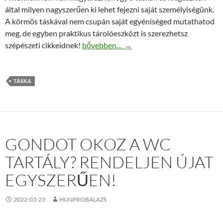
által milyen nagyszerűen ki lehet fejezni saját személyiségünk.
A körmös táskával nem csupán saját egyéniséged mutathatod
meg, de egyben praktikus tárolóeszközt is szerezhetsz
Fejezd ki egyéniséged körmös táskád segít
szépészeti cikkeidnek!
bővebben…
→
TÁSKA
GONDOT OKOZ A WC
TARTÁLY? RENDELJEN ÚJAT
EGYSZERŰEN!
2022-03-23
HUNPROBALAZS