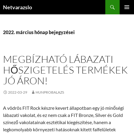
Kilépés
Keresés
Netvarazslo
a
ELSŐDL
tartalomba
MENÜ
2022. március hónap bejegyzései
MEGBÍZHATÓ LÁBAZATI
HŐSZIGETELÉS TERMÉKEK
JÓ ÁRON!
2022-03-29
HUNPROBALAZS
A vödrös FIT Rock készre kevert állapotban egy jó minőségi
lábazati vakolat, és ez nem csak a FIT Bronze, Silver és Gold
színező vakolatainak esztétikai kiegészítése, hanem a
legkomolyabb környezeti hatásoknak kitett falfelületek