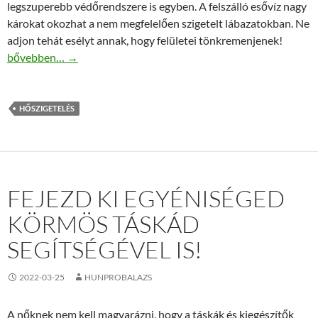
legszuperebb védőrendszere is egyben. A felszálló esővíz nagy
károkat okozhat a nem megfelelően szigetelt lábazatokban. Ne
adjon tehát esélyt annak, hogy felületei tönkremenjenek!
Megbízható lábazati hőszigetelés termékek jó áron!
bővebben…
→
HŐSZIGETELÉS
FEJEZD KI EGYÉNISÉGED
KÖRMÖS TÁSKÁD
SEGÍTSÉGÉVEL IS!
2022-03-25
HUNPROBALAZS
A nőknek nem kell magyarázni, hogy a táskák és kiegészítők