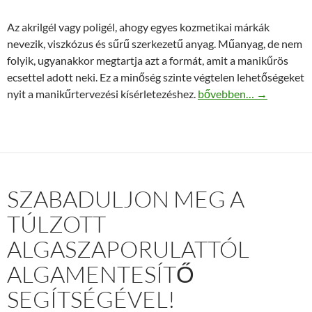
Az akrilgél vagy poligél, ahogy egyes kozmetikai márkák
nevezik, viszkózus és sűrű szerkezetű anyag. Műanyag, de nem
folyik, ugyanakkor megtartja azt a formát, amit a manikűrös
ecsettel adott neki. Ez a minőség szinte végtelen lehetőségeket
Acrylgel széles kínálatb
nyit a manikűrtervezési kísérletezéshez.
bővebben…
→
SZABADULJON MEG A
TÚLZOTT
ALGASZAPORULATTÓL
ALGAMENTESÍTŐ
SEGÍTSÉGÉVEL!