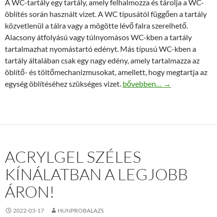
A WC-tartály egy tartály, amely felhalmozza és tárolja a WC-
öblítés során használt vizet. A WC típusától függően a tartály
közvetlenül a tálra vagy a mögötte lévő falra szerelhető.
Alacsony átfolyású vagy túlnyomásos WC-kben a tartály
tartalmazhat nyomástartó edényt. Más típusú WC-kben a
tartály általában csak egy nagy edény, amely tartalmazza az
öblítő- és töltőmechanizmusokat, amellett, hogy megtartja az
Gondot okoz a Wc tartály? R
egység öblítéséhez szükséges vizet.
bővebben…
→
ACRYLGEL SZÉLES
KÍNÁLATBAN A LEGJOBB
ÁRON!
2022-03-17
HUNPROBALAZS