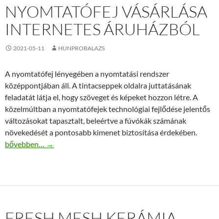
NYOMTATÓFEJ VÁSÁRLÁSA
INTERNETES ÁRUHÁZBÓL
2021-05-11
HUNPROBALAZS
A nyomtatófej lényegében a nyomtatási rendszer
középpontjában áll. A tintacseppek oldalra juttatásának
feladatát látja el, hogy szöveget és képeket hozzon létre. A
közelmúltban a nyomtatófejek technológiai fejlődése jelentős
változásokat tapasztalt, beleértve a fúvókák számának
növekedését a pontosabb kimenet biztosítása érdekében.
Nyomtatófej vásárlása internetes áruházból
bővebben…
→
FRESH MESH KERÁMIA,