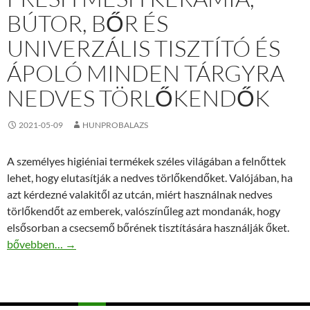
BÚTOR, BŐR ÉS
UNIVERZÁLIS TISZTÍTÓ ÉS
ÁPOLÓ MINDEN TÁRGYRA
NEDVES TÖRLŐKENDŐK
2021-05-09
HUNPROBALAZS
A személyes higiéniai termékek széles világában a felnőttek
lehet, hogy elutasítják a nedves törlőkendőket. Valójában, ha
azt kérdezné valakitől az utcán, miért használnak nedves
törlőkendőt az emberek, valószínűleg azt mondanák, hogy
elsősorban a csecsemő bőrének tisztítására használják őket.
Fresh Mesh Kerámia, bútor, Bőr és univerzális tisztító és ápoló
bővebben…
→