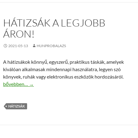
HÁTIZSÁK A LEGJOBB
ÁRON!
2021-05-13
HUNPROBALAZS
A hátizsákok könnyű, egyszerű, praktikus táskák, amelyek
kiválóan alkalmasak mindennapi használatra, legyen szó
könyvek, ruhák vagy elektronikus eszközök hordozásáról.
Hátizsák a legjobb áron!
bővebben…
→
HÁTIZSÁK