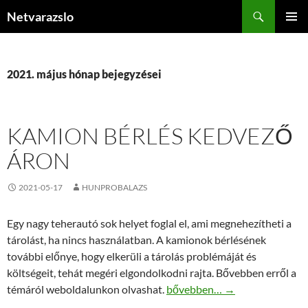
Kilépés
Keresés
Netvarazslo
a
ELSŐDL
tartalomba
MENÜ
2021. május hónap bejegyzései
KAMION BÉRLÉS KEDVEZŐ
ÁRON
2021-05-17
HUNPROBALAZS
Egy nagy teherautó sok helyet foglal el, ami megnehezítheti a
tárolást, ha nincs használatban. A kamionok bérlésének
további előnye, hogy elkerüli a tárolás problémáját és
költségeit, tehát megéri elgondolkodni rajta. Bővebben erről a
Kamion bérlés kedvező áron
témáról weboldalunkon olvashat.
bővebben…
→