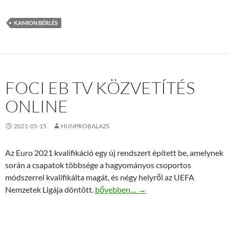
KAMION BÉRLÉS
FOCI EB TV KÖZVETÍTÉS
ONLINE
2021-05-15
HUNPROBALAZS
Az Euro 2021 kvalifikáció egy új rendszert épített be, amelynek
során a csapatok többsége a hagyományos csoportos
módszerrel kvalifikálta magát, és négy helyről az UEFA
Foci eb tv közvetítés online
Nemzetek Ligája döntött.
bővebben…
→