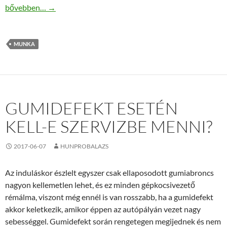
Buktatók a próbaidő alatt!
bővebben…
→
MUNKA
GUMIDEFEKT ESETÉN
KELL-E SZERVIZBE MENNI?
2017-06-07
HUNPROBALAZS
Az induláskor észlelt egyszer csak ellaposodott gumiabroncs
nagyon kellemetlen lehet, és ez minden gépkocsivezető
rémálma, viszont még ennél is van rosszabb, ha a gumidefekt
akkor keletkezik, amikor éppen az autópályán vezet nagy
sebességgel. Gumidefekt során rengetegen megijednek és nem