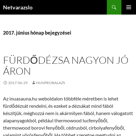
Kilépés
Keresés
Netvarazslo
a
ELSŐDL
tartalomba
MENÜ
2017. június hónap bejegyzései
FÜRDŐDÉZSA NAGYON JÓ
ÁRON
2017-06-29
HUNPROBALAZS
Az inuasauna.hu weboldalon többféle méretben is lehet
fürdődézsát rendelni, és ezeket a dézsákat mind fából
készítjük, méghozzá nem is akármilyen fából, hanem válogatott
alapanyagokból, például thermowood lucfenyőből,
thermowood borovi fenyőből, cédrusból, cirbolyafenyőből,
valamint vörösfenyőből. Ha többet szeretne megtudni az