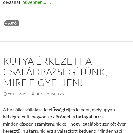
Minőségi beltéri ajtó ár
olvashat.
bővebben…
→
AJTÓ
KUTYA ÉRKEZETT A
CSALÁDBA? SEGÍTÜNK,
MIRE FIGYELJEN!
2017-06-21
HUNPROBALAZS
A háziállat vállalása felelősségteljes feladat, mely ugyan
kétségtelenül nagyon sok örömet is tartogat. Arra
mindenképpen számítanunk kell, hogy legalább tizenkét éven
keresztül hű társunk lesz a választott kedvenc. Mindennapi