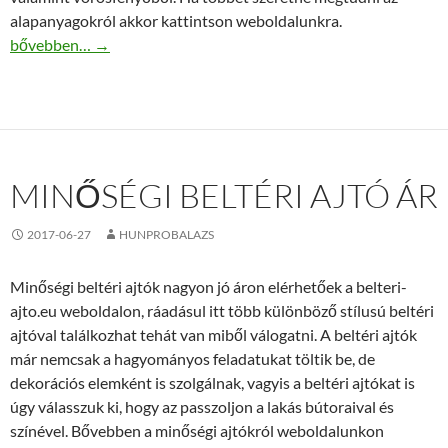
alapanyagokról akkor kattintson weboldalunkra.
Fürdődézsa nagyon jó áron
bővebben…
→
MINŐSÉGI BELTÉRI AJTÓ ÁR
2017-06-27
HUNPROBALAZS
Minőségi beltéri ajtók nagyon jó áron elérhetőek a belteri-
ajto.eu weboldalon, ráadásul itt több különböző stílusú beltéri
ajtóval találkozhat tehát van miből válogatni. A beltéri ajtók
már nemcsak a hagyományos feladatukat töltik be, de
dekorációs elemként is szolgálnak, vagyis a beltéri ajtókat is
úgy válasszuk ki, hogy az passzoljon a lakás bútoraival és
színével. Bővebben a minőségi ajtókról weboldalunkon