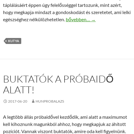
táplálásáért éppen úgy felelősséggel tartozunk, mint azért,
hogy megkapja mindazt a gondoskodást és szeretetet, ami lelki
Kutya érkezett a családba? Segítün
egészséghez nélkülözhetetlen.
bővebben…
→
KUTYA
BUKTATÓK A PRÓBAIDŐ
ALATT!
2017-06-20
HUNPROBALAZS
A legtöbb állás próbaidővel kezdődik, ami alatt a maximumot
kell kihoznunk magunkból ahhoz, hogy megkapjuk az áhított
pozíciót. Vannak viszont buktatók, amire oda kell figyelnünk.