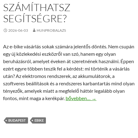
SZÁMÍTHATSZ
SEGÍTSÉGRE?
2026-06-03
HUNPROBALAZS
Az e-bike vásárlás sokak számára jelentős döntés. Nem csupán
egy új közlekedési eszközről van szó, hanem egy olyan
beruházásról, amelyet éveken át szeretnének használni. Éppen
ezért egyre többen teszik fel a kérdést: mi történik a vásárlás
után? Az elektromos rendszerek, az akkumulátorok, a
szoftveres beállítások és a rendszeres karbantartás mind olyan
tényezők, amelyek miatt a megfelelő háttér legalább olyan
Hogyan találj olyan ebike boltot B
fontos, mint maga a kerékpár.
bővebben…
→
BUDAPEST
EBIKE