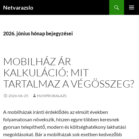
Kilépés
Keresés
Netvarazslo
a
ELSŐDL
tartalomba
MENÜ
2026. június hónap bejegyzései
MOBILHÁZ ÁR
KALKULÁCIÓ: MIT
TARTALMAZ A VÉGÖSSZEG?
2026-06-25
HUNPROBALAZS
A mobilházak iránti érdeklődés az elmúlt években
folyamatosan növekszik, hiszen egyre többen keresnek
gyorsan telepíthető, modern és költséghatékony lakhatási
megoldásokat. Bár a mobilházak sok esetben kedvezőbb