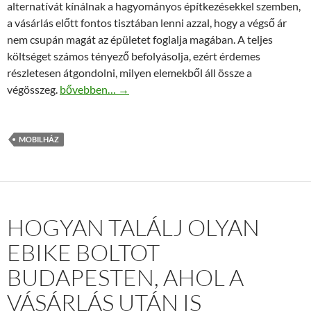
alternatívát kínálnak a hagyományos építkezésekkel szemben,
a vásárlás előtt fontos tisztában lenni azzal, hogy a végső ár
nem csupán magát az épületet foglalja magában. A teljes
költséget számos tényező befolyásolja, ezért érdemes
részletesen átgondolni, milyen elemekből áll össze a
Mobilház ár kalkuláció: mit tartalmaz a végösszeg?
végösszeg.
bővebben…
→
MOBILHÁZ
HOGYAN TALÁLJ OLYAN
EBIKE BOLTOT
BUDAPESTEN, AHOL A
VÁSÁRLÁS UTÁN IS