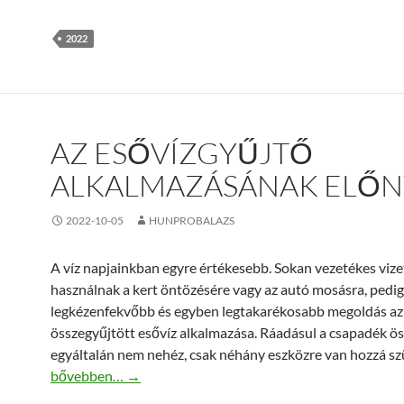
2022
AZ ESŐVÍZGYŰJTŐ
ALKALMAZÁSÁNAK ELŐN
2022-10-05
HUNPROBALAZS
A víz napjainkban egyre értékesebb. Sokan vezetékes vize
használnak a kert öntözésére vagy az autó mosásra, pedig
legkézenfekvőbb és egyben legtakarékosabb megoldás az
összegyűjtött esővíz alkalmazása. Ráadásul a csapadék ö
egyáltalán nem nehéz, csak néhány eszközre van hozzá sz
Az esővízgyűjtő alkalmazásának előnyei
bővebben…
→