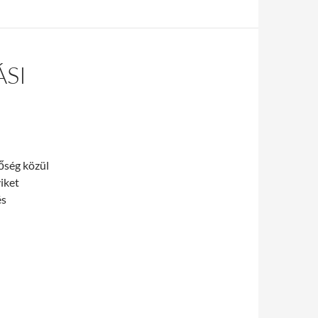
SI
őség közül
iket
és
óriási kínálattal!