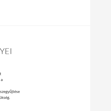
YEI
t
 a
sszegyűjtése
ükség.