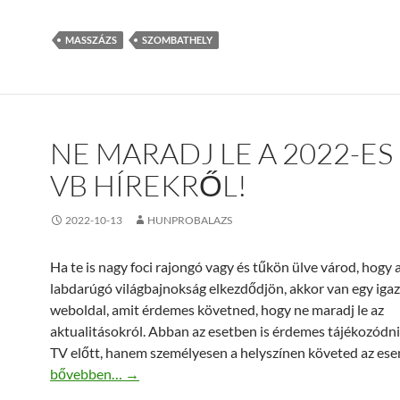
MASSZÁZS
SZOMBATHELY
NE MARADJ LE A 2022-ES
VB HÍREKRŐL!
2022-10-13
HUNPROBALAZS
Ha te is nagy foci rajongó vagy és tűkön ülve várod, hogy
labdarúgó világbajnokság elkezdődjön, akkor van egy iga
weboldal, amit érdemes követned, hogy ne maradj le az
aktualitásokról. Abban az esetben is érdemes tájékozódni
TV előtt, hanem személyesen a helyszínen követed az es
Ne maradj le a 2022-es foci VB hírekről!
bővebben…
→