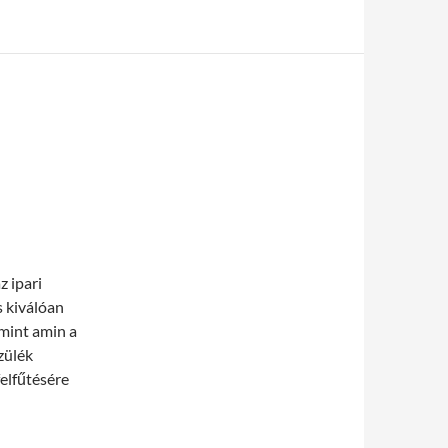
z ipari
s kiválóan
mint amin a
zülék
elfűtésére
re