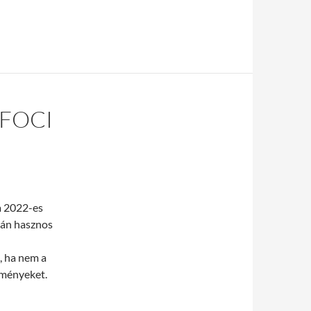
 FOCI
 a 2022-es
zán hasznos
, ha nem a
eményeket.