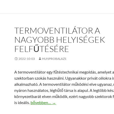
TERMOVENTILÁTOR A
NAGYOBB HELYISÉGEK
FELFŰTÉSÉRE
2022-10-03
HUNPROBALAZS
A termoventilátor egy fűtéstechnikai megoldás, amelyet a
szektorban szokás használni. Ugyanakkor privát célokra i
alkalmazható. A termoventilátor működési elve ugyanaz, 
nyáron használatos, léghűtő társa is alapul. A legtöbb kés
környezetbarát elven működik, ezért nagyobb szektorok f
Termoventilátor a nagyobb helyiségek felfűtésé
is ideális.
bővebben…
→