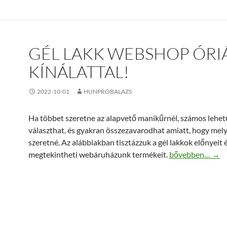
GÉL LAKK WEBSHOP ÓRIÁ
KÍNÁLATTAL!
2022-10-01
HUNPROBALAZS
Ha többet szeretne az alapvető manikűrnél, számos lehet
választhat, és gyakran összezavarodhat amiatt, hogy mely
szeretné. Az alábbiakban tisztázzuk a gél lakkok előnyeit 
Gél lakk webshop 
megtekintheti webáruházunk termékeit.
bővebben…
→