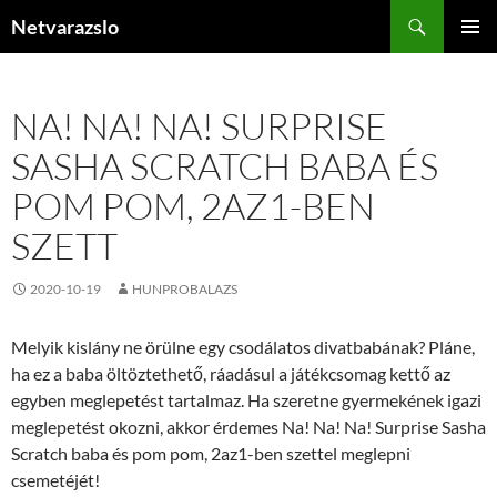
Kilépés
Keresés
Netvarazslo
a
ELSŐDL
tartalomba
MENÜ
NA! NA! NA! SURPRISE
SASHA SCRATCH BABA ÉS
POM POM, 2AZ1-BEN
SZETT
2020-10-19
HUNPROBALAZS
Melyik kislány ne örülne egy csodálatos divatbabának? Pláne,
ha ez a baba öltöztethető, ráadásul a játékcsomag kettő az
egyben meglepetést tartalmaz. Ha szeretne gyermekének igazi
meglepetést okozni, akkor érdemes Na! Na! Na! Surprise Sasha
Scratch baba és pom pom, 2az1-ben szettel meglepni
csemetéjét!