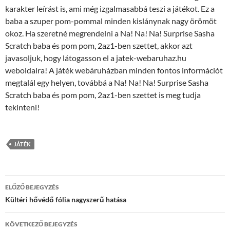
karakter leírást is, ami még izgalmasabbá teszi a játékot. Ez a
baba a szuper pom-pommal minden kislánynak nagy örömöt
okoz. Ha szeretné megrendelni a Na! Na! Na! Surprise Sasha
Scratch baba és pom pom, 2az1-ben szettet, akkor azt
javasoljuk, hogy látogasson el a jatek-webaruhaz.hu
weboldalra! A játék webáruházban minden fontos információt
megtalál egy helyen, továbbá a Na! Na! Na! Surprise Sasha
Scratch baba és pom pom, 2az1-ben szettet is meg tudja
tekinteni!
JÁTÉK
Bejegyzés
ELŐZŐ BEJEGYZÉS
navigáció
Kültéri hővédő fólia nagyszerű hatása
KÖVETKEZŐ BEJEGYZÉS