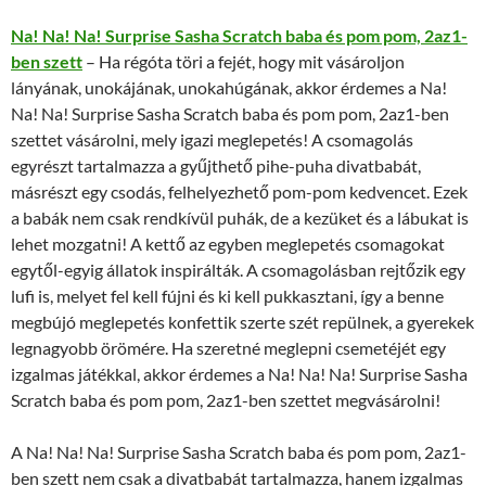
Na! Na! Na! Surprise Sasha Scratch baba és pom pom, 2az1-
ben szett
– Ha régóta töri a fejét, hogy mit vásároljon
lányának, unokájának, unokahúgának, akkor érdemes a Na!
Na! Na! Surprise Sasha Scratch baba és pom pom, 2az1-ben
szettet vásárolni, mely igazi meglepetés! A csomagolás
egyrészt tartalmazza a gyűjthető pihe-puha divatbabát,
másrészt egy csodás, felhelyezhető pom-pom kedvencet. Ezek
a babák nem csak rendkívül puhák, de a kezüket és a lábukat is
lehet mozgatni! A kettő az egyben meglepetés csomagokat
egytől-egyig állatok inspirálták. A csomagolásban rejtőzik egy
lufi is, melyet fel kell fújni és ki kell pukkasztani, így a benne
megbújó meglepetés konfettik szerte szét repülnek, a gyerekek
legnagyobb örömére. Ha szeretné meglepni csemetéjét egy
izgalmas játékkal, akkor érdemes a Na! Na! Na! Surprise Sasha
Scratch baba és pom pom, 2az1-ben szettet megvásárolni!
A Na! Na! Na! Surprise Sasha Scratch baba és pom pom, 2az1-
ben szett nem csak a divatbabát tartalmazza, hanem izgalmas