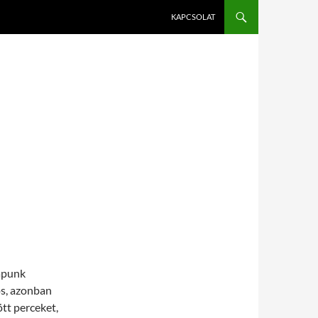
KAPCSOLAT
napunk
ös, azonban
tt perceket,