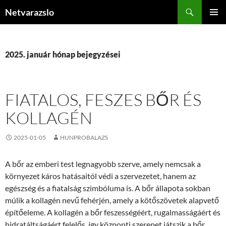
Kilépés
Keresés
Netvarazslo
a
ELSŐDL
tartalomba
MENÜ
2025. január hónap bejegyzései
FIATALOS, FESZES BŐR ÉS
KOLLAGÉN
2025-01-05
HUNPROBALAZS
A bőr az emberi test legnagyobb szerve, amely nemcsak a
környezet káros hatásaitól védi a szervezetet, hanem az
egészség és a fiatalság szimbóluma is. A bőr állapota sokban
múlik a kollagén nevű fehérjén, amely a kötőszövetek alapvető
építőeleme. A kollagén a bőr feszességéért, rugalmasságáért és
hidratáltságáért felelős, így központi szerepet játszik a bőr