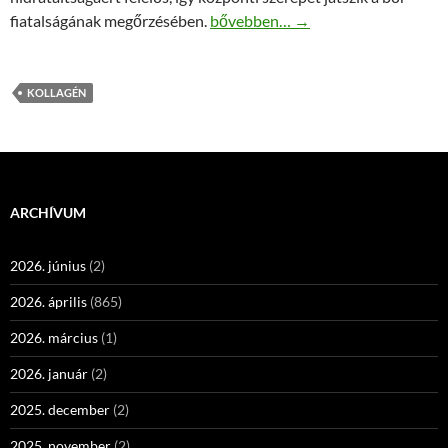
Fiatalos, feszes bőr és kollagén
fiatalságának megőrzésében.
bővebben…
→
KOLLAGÉN
ARCHÍVUM
2026. június
(2)
2026. április
(865)
2026. március
(1)
2026. január
(2)
2025. december
(2)
2025. november
(2)