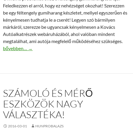
Feledkezzen el arról, hogy ez nehézséget okozhat! Szerezzen
be egy féltengely gumiharang készletet, mellyel egyszerűen és
kényelmesen tudhatja le a cserét! Legyen szó bármilyen
márkáról, szerezze be ugyancsak kényelmesen a Kovács
Autóalkatrészek webáruházából, ahol valóban mindent
megtalálhat, ami autója megfelelő működéséhez szükséges.
Féltengely gumiharang készlet – hogy autója biztonságban legy
bővebben…
→
SZÁMOLÓ ÉS MÉRŐ
ESZKÖZÖK NAGY
VÁLASZTÉKA!
2016-03-01
HUNPROBALAZS