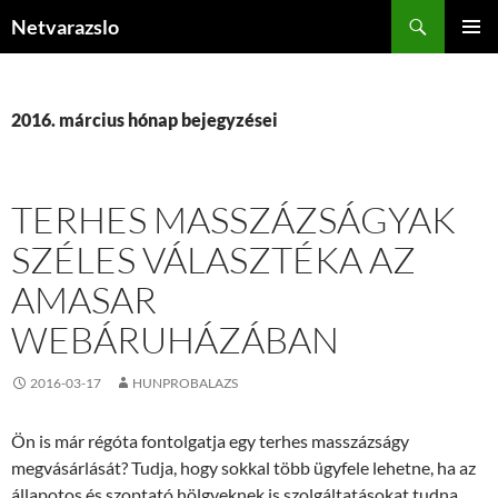
Kilépés
Keresés
Netvarazslo
a
ELSŐDL
tartalomba
MENÜ
2016. március hónap bejegyzései
TERHES MASSZÁZSÁGYAK
SZÉLES VÁLASZTÉKA AZ
AMASAR
WEBÁRUHÁZÁBAN
2016-03-17
HUNPROBALAZS
Ön is már régóta fontolgatja egy terhes masszázságy
megvásárlását? Tudja, hogy sokkal több ügyfele lehetne, ha az
állapotos és szoptató hölgyeknek is szolgáltatásokat tudna