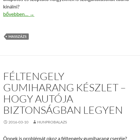
kínálni?
Terhes masszázságyak széles választéka az Amasar webáruházá
bővebben…
→
MASSZÁZS
FÉLTENGELY
GUMIHARANG KÉSZLET –
HOGY AUTÓJA
BIZTONSÁGBAN LEGYEN
2016-03-10
HUNPROBALAZS
Önnek is problémát okoz a féltengely gumiharang cseréje?