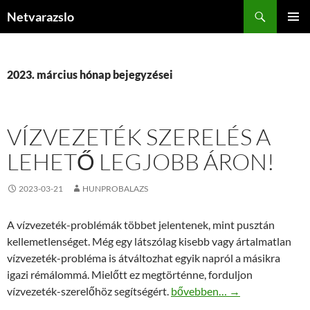
Kilépés
Keresés
Netvarazslo
a
ELSŐDL
tartalomba
MENÜ
2023. március hónap bejegyzései
VÍZVEZETÉK SZERELÉS A
LEHETŐ LEGJOBB ÁRON!
2023-03-21
HUNPROBALAZS
A vízvezeték-problémák többet jelentenek, mint pusztán
kellemetlenséget. Még egy látszólag kisebb vagy ártalmatlan
vízvezeték-probléma is átváltozhat egyik napról a másikra
igazi rémálommá. Mielőtt ez megtörténne, forduljon
Vízvezeték szerelés a lehető 
vízvezeték-szerelőhöz segítségért.
bővebben…
→