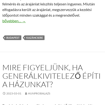
felmérés és az árajánlat készítés teljesen ingyenes. Miután
elfogadásra került az árajánlat, megszervezzük a kezdési
időpontot minden szakággal és a megrendelővel.
Egyszerűsített kazáncsere Budapesten és Pest megye területén
bővebben…
→
BUDAPEST
KAZÁNCSERE
MIRE FIGYELJÜNK, HA
GENERÁLKIVITELEZŐ ÉPÍTI
A HÁZUNKAT?
2023-03-01
HUNPROBALAZS