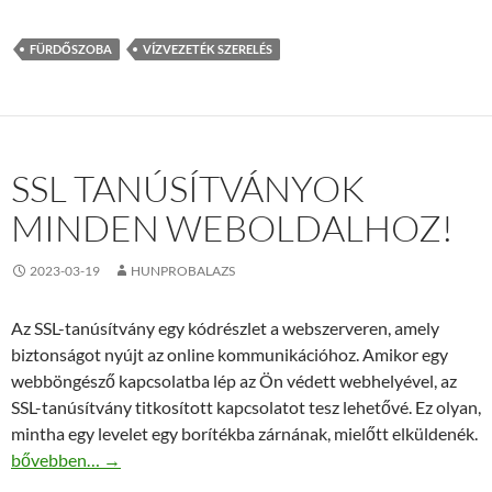
FÜRDŐSZOBA
VÍZVEZETÉK SZERELÉS
SSL TANÚSÍTVÁNYOK
MINDEN WEBOLDALHOZ!
2023-03-19
HUNPROBALAZS
Az SSL-tanúsítvány egy kódrészlet a webszerveren, amely
biztonságot nyújt az online kommunikációhoz. Amikor egy
webböngésző kapcsolatba lép az Ön védett webhelyével, az
SSL-tanúsítvány titkosított kapcsolatot tesz lehetővé. Ez olyan,
mintha egy levelet egy borítékba zárnának, mielőtt elküldenék.
SSL tanúsítványok minden weboldalhoz!
bővebben…
→