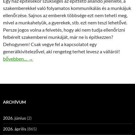
Egy ház építésekor szükséges az építtető állandó jelenléte, a
szakemberekkel való folyamatos kommunikálás és a munkájuk
ellenőrzése. Sajnos az emberek többsége ezt nem teheti meg,
mivel a munkahelyük, a gyerekek, stb. ezt nem teszi lehetővé.
Persze jogos volna a felvetés, hogy aki nem tudja ellenőrizni
felbérelt szakemberei munkáját, már ne is építkezzen?
Dehogynem! Csak vegye fel a kapcsolatot egy
generálkivitelezővel, aki rengeteg terhet levesz a válláról!
Mire figyeljünk, ha generálkivitelező építi a házunkat?
bővebben…
→
ARCHÍVUM
2026. június
(2)
2026. április
(865)