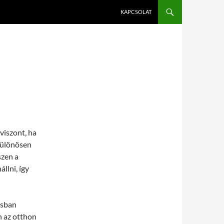
KAPCSOLAT
viszont, ha
Különösen
szen a
llni, így
ásban
n az otthon