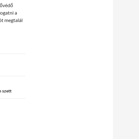
hővédő
ogatni a
ót megtalál
 szett