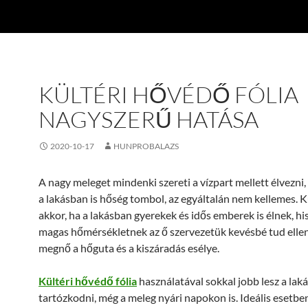
KÜLTÉRI HŐVÉDŐ FÓLIA
NAGYSZERŰ HATÁSA
2020-10-17
HUNPROBALAZS
A nagy meleget mindenki szereti a vízpart mellett élvezni, 
a lakásban is hőség tombol, az egyáltalán nem kellemes. 
akkor, ha a lakásban gyerekek és idős emberek is élnek, hi
magas hőmérsékletnek az ő szervezetük kevésbé tud ellená
megnő a hőguta és a kiszáradás esélye.
Kültéri hővédő fólia
használatával sokkal jobb lesz a lak
tartózkodni, még a meleg nyári napokon is. Ideális esetbe