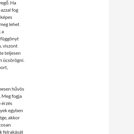
vegő. Ha
azzal fog
 képes
meg lehet
 a
 függönyt
, viszont
te teljesen
n ücsörögni.
ort,
emesen hűvös
. Meg fogja
 érzés
lyek egyben
ége, akkor
ztosan
k felrakását