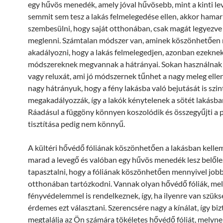
egy hűvös menedék, amely jóval hűvösebb, mint a kinti le
semmit sem tesz a lakás felmelegedése ellen, akkor hamar 
szembesülni, hogy saját otthonában, csak magát legyezve
meglenni. Számtalan módszer van, aminek köszönhetően 
akadályozni, hogy a lakás felmelegedjen, azonban ezeknek
módszereknek megvannak a hátrányai. Sokan használnak
vagy reluxát, ami jó módszernek tűnhet a nagy meleg ellen
nagy hátrányuk, hogy a fény lakásba való bejutását is szin
megakadályozzák, így a lakók kénytelenek a sötét lakásba
Ráadásul a függöny könnyen koszolódik és összegyűjti a p
tisztítása pedig nem könnyű.
A kültéri hővédő fóliának köszönhetően a lakásban kell
marad a levegő és valóban egy hűvös menedék lesz belőle
tapasztalni, hogy a fóliának köszönhetően mennyivel jobb
otthonában tartózkodni. Vannak olyan hővédő fóliák, me
fényvédelemmel is rendelkeznek, így, ha ilyenre van szüks
érdemes ezt választani. Szerencsére nagy a kínálat, így bi
megtalálja az Ön számára tökéletes hővédő fóliát, melyne