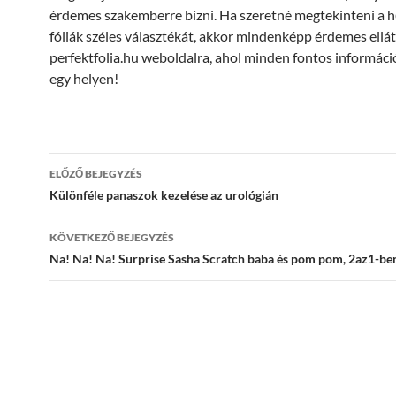
érdemes szakemberre bízni. Ha szeretné megtekinteni a 
fóliák széles választékát, akkor mindenképp érdemes ellát
perfektfolia.hu weboldalra, ahol minden fontos informáci
egy helyen!
Bejegyzés
ELŐZŐ BEJEGYZÉS
navigáció
Különféle panaszok kezelése az urológián
KÖVETKEZŐ BEJEGYZÉS
Na! Na! Na! Surprise Sasha Scratch baba és pom pom, 2az1-ben