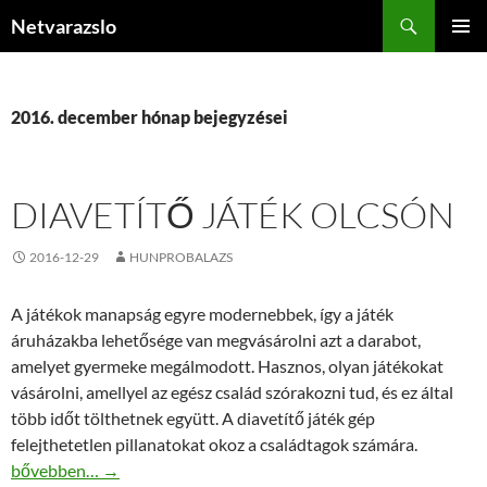
Kilépés
Keresés
Netvarazslo
a
ELSŐDL
tartalomba
MENÜ
2016. december hónap bejegyzései
DIAVETÍTŐ JÁTÉK OLCSÓN
2016-12-29
HUNPROBALAZS
A játékok manapság egyre modernebbek, így a játék
áruházakba lehetősége van megvásárolni azt a darabot,
amelyet gyermeke megálmodott. Hasznos, olyan játékokat
vásárolni, amellyel az egész család szórakozni tud, és ez által
több időt tölthetnek együtt. A diavetítő játék gép
felejthetetlen pillanatokat okoz a családtagok számára.
Diavetítő játék olcsón
bővebben…
→