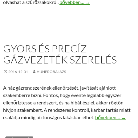
Szűrőzsák kedvezményes áron
olvashat a szűrőzsákokról.
bővebben…
→
GYORS ÉS PRECÍZ
GÁZVEZETÉK SZERELÉS
2016-12-01
HUNPROBALAZS
A ház gázrendszerének ellenőrzését, javítását ajánlott
szakemberre bízni. Fontos, hogy évente legalább egyszer
ellenőriztesse a rendszert, és ha hibát észlel, akkor rögtön
hívjon szakembert. A rendszeres kontroll, karbantartás miatt
Gyors és precíz gázv
családja mindig biztonságos lakásban élhet.
bővebben…
→