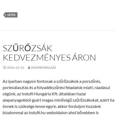
JÁTÉK
SZŰRŐZSÁK
KEDVEZMÉNYES ÁRON
2016-12-13
HUNPROBALAZS
Az iparban nagyon fontosak a szűrőzsákok a porszűrés,
porleválasztás és a folyadékszűrési feladatok miatt, ráadásul
cégünk, az Indufil Hungária Kft. általában hazai
alapanyagokból gyárt magas minőségű szűrőzsákokat, ezért ha
önnek is szüksége lenne egyre, akkor forduljon hozzánk
bizalommal az indufil.hu weboldalon ahol bővebben is