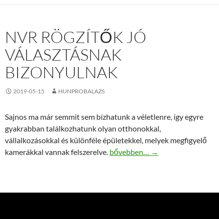
NVR RÖGZÍTŐK JÓ
VÁLASZTÁSNAK
BIZONYULNAK
2019-05-15
HUNPROBALAZS
Sajnos ma már semmit sem bízhatunk a véletlenre, így egyre
gyakrabban találkozhatunk olyan otthonokkal,
vállalkozásokkal és különféle épületekkel, melyek megfigyelő
NVR rögzítők jó választásnak bi
kamerákkal vannak felszerelve.
bővebben…
→