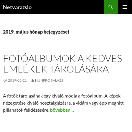
Kilépés
Keresés
Netvarazslo
a
ELSŐDL
tartalomba
MENÜ
2019. május hónap bejegyzései
FOTÓALBUMOK A KEDVES
EMLÉKEK TÁROLÁSÁRA
2019-05-21
HUNPROBALAZS
A fotók tárolásának egy kiváló módja a fotóalbum. A képek
nézegetése kiváló nosztalgiázásra, a vidám vagy épp meghitt
Fotóalbumok a kedves emlékek tárolásá
pillanatok felidézésére.
bővebben…
→