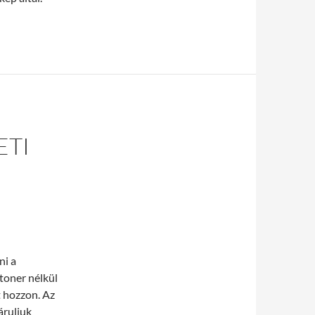
ETI
ni a
toner nélkül
 hozzon. Az
áruljuk