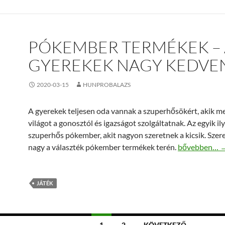
PÓKEMBER TERMÉKEK – 
GYEREKEK NAGY KEDVE
2020-03-15
HUNPROBALAZS
A gyerekek teljesen oda vannak a szuperhősökért, akik m
világot a gonosztól és igazságot szolgáltatnak. Az egyik il
szuperhős pókember, akit nagyon szeretnek a kicsik. Szer
Pókember ter
nagy a választék pókember termékek terén.
bővebben…
JÁTÉK
1
2
KÖVETKEZŐ →