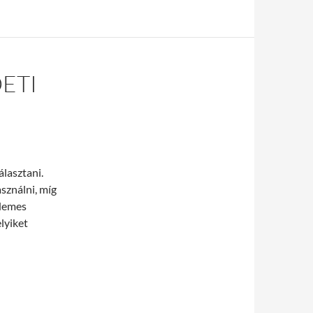
ETI
álasztani.
sználni, míg
rdemes
lyiket