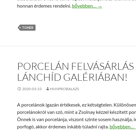
Toner rendelés – Utángyártott 
honnan érdemes rendelni.
bővebben…
→
TONER
PORCELÁN FELVÁSÁRLÁS
LÁNCHÍD GALÉRIÁBAN!
2020-03-23
HUNPROBALAZS
A porcelánok igazán értékesek, ez kétségtelen. Különösen
porcelánokról van szó, mint a Zsolnay kézzel készített po
Önnek is van porcelánja, viszont szinte sosem használja, 
Porcelán fel
porfogó, akkor érdemes inkább túladni rajta.
bővebben…