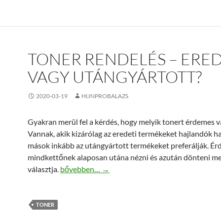
TONER RENDELÉS – ERED
VAGY UTÁNGYÁRTOTT?
2020-03-19
HUNPROBALAZS
Gyakran merül fel a kérdés, hogy melyik tonert érdemes v
Vannak, akik kizárólag az eredeti termékeket hajlandók ha
mások inkább az utángyártott termékeket preferálják. É
mindkettőnek alaposan utána nézni és azután dönteni me
Toner rendelés – Eredeti vagy utángyártott?
választja.
bővebben…
→
TONER