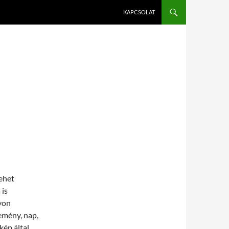
KAPCSOLAT
ehet
 is
yon
emény, nap,
ép által.