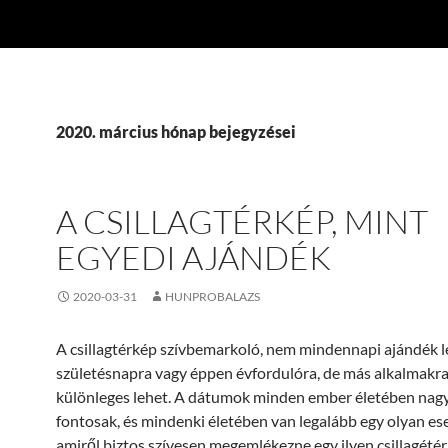
2020. március hónap bejegyzései
A CSILLAGTÉRKÉP, MINT
EGYEDI AJÁNDÉK
2020-03-31
HUNPROBALAZS
A csillagtérkép szívbemarkoló, nem mindennapi ajándék l
születésnapra vagy éppen évfordulóra, de más alkalmakra
különleges lehet. A dátumok minden ember életében nag
fontosak, és mindenki életében van legalább egy olyan es
amiről biztos szívesen megemlékezne egy ilyen csillagétérk