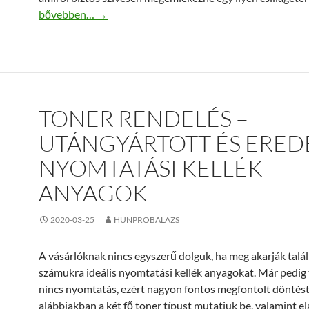
A csillagtérkép, mint egyedi ajándék
bővebben…
→
TONER RENDELÉS –
UTÁNGYÁRTOTT ÉS ERED
NYOMTATÁSI KELLÉK
ANYAGOK
2020-03-25
HUNPROBALAZS
A vásárlóknak nincs egyszerű dolguk, ha meg akarják talál
számukra ideális nyomtatási kellék anyagokat. Már pedig 
nincs nyomtatás, ezért nagyon fontos megfontolt döntést
alábbiakban a két fő toner típust mutatjuk be, valamint el