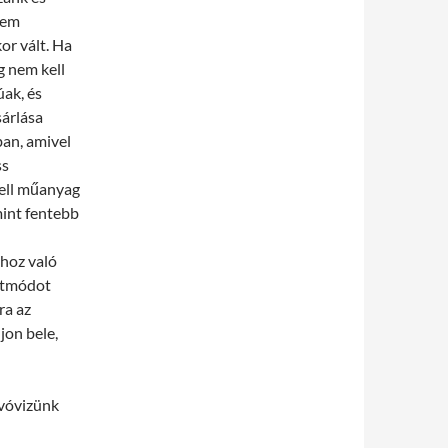
 nem
kor vált. Ha
g nem kell
úak, és
sárlása
an, amivel
ss
kell műanyag
mint fentebb
hoz való
letmódot
ra az
jon bele,
ivóvizünk