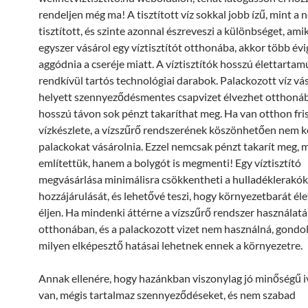
rendeljen még ma! A tisztított víz sokkal jobb ízű, mint a
tisztított, és szinte azonnal észreveszi a különbséget, ami
egyszer vásárol egy víztisztítót otthonába, akkor több évi
aggódnia a cseréje miatt. A víztisztítók hosszú élettartam
rendkívül tartós technológiai darabok. Palackozott víz vá
helyett szennyeződésmentes csapvizet élvezhet otthonáb
hosszú távon sok pénzt takaríthat meg. Ha van otthon fri
vízkészlete, a vízszűrő rendszerének köszönhetően nem 
palackokat vásárolnia. Ezzel nemcsak pénzt takarít meg, 
említettük, hanem a bolygót is megmenti! Egy víztisztító
megvásárlása minimálisra csökkentheti a hulladéklerakók
hozzájárulását, és lehetővé teszi, hogy környezetbarát é
éljen. Ha mindenki áttérne a vízszűrő rendszer használatá
otthonában, és a palackozott vizet nem használná, gondol
milyen elképesztő hatásai lehetnek ennek a környezetre.
Annak ellenére, hogy hazánkban viszonylag jó minőségű 
van, mégis tartalmaz szennyeződéseket, és nem szabad