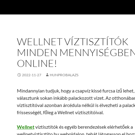
WELLNET VÍZTISZTÍTÓK
MINDEN MENNYISÉGBE
ONLINE!
2022-11-27
HUNPROBALAZS
Mindannyian tudjuk, hogy a csapvíz kissé furcsa ízű lehet,
választunk sokan inkább palackozott vizet. Az otthonába
víztisztítóval azonban árcédula nélkül is élvezheti a palac
frissességét, főleg a Wellnet víztisztítóival.
Wellnet
víztisztítók és egyéb berendezések elérhetőek a
wellnetviztisztito.hu weboldalon, tehát látogasson el hoz