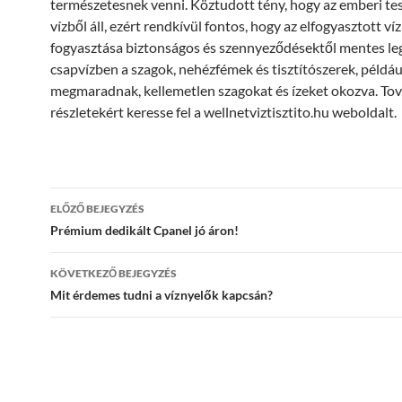
természetesnek venni. Köztudott tény, hogy az emberi te
vízből áll, ezért rendkívül fontos, hogy az elfogyasztott víz
fogyasztása biztonságos és szennyeződésektől mentes le
csapvízben a szagok, nehézfémek és tisztítószerek, például
megmaradnak, kellemetlen szagokat és ízeket okozva. To
részletekért keresse fel a wellnetviztisztito.hu weboldalt.
Bejegyzés
ELŐZŐ BEJEGYZÉS
navigáció
Prémium dedikált Cpanel jó áron!
KÖVETKEZŐ BEJEGYZÉS
Mit érdemes tudni a víznyelők kapcsán?