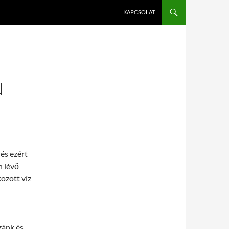
KAPCSOLAT
N
 és ezért
n lévő
kozott víz
zánk és