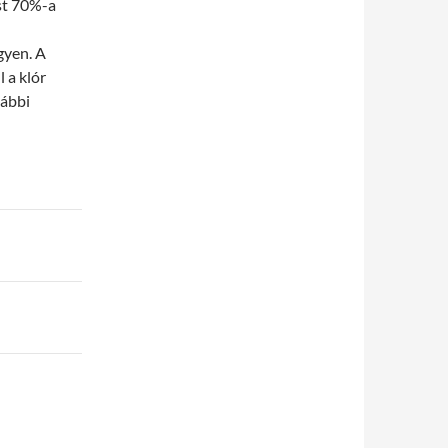
st 70%-a
gyen. A
 a klór
vábbi