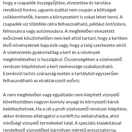
hogy a csapadék összegyűjtése, elvezetése és tárolása
rendkívül fontos, ugyanis ezáltal nem csupán a költségek
csökkenthetők, hanem a környezetért is sokat lehet tenni. A
csapadék víz többféle célra felhasználható, például öntözésre,
felmosásra vagy autómosásra. A megfelelően elvezetett
esővíznek köszönhetően nem kell attól tartani, hogy a kertben
lévő növényeknek baja esik vagy, hogy a talaj szerkezete sérül.
A vízelvezetés gyakorlatilag a kert és a növények
megkíméléséhez is hozzájárul. Összességében a vízelvezető
rendszer kiépítésével a kert nedvessége szabályozható.
Ezenkívül tartós szárazság esetén a tartályból egyszerűen
felhasználható az elraktározott esővíz.
A nem megfelelően vagy egyáltalán nem kiépített víznyelő
következtében nagyon komoly anyagi és környezeti károk
keletkezhetnek. Ha a cél a profi vízelvezető rendszer kiépítése,
akkor érdemes ellátogatni a sunikft.hu webáruházba, ahol
minőségi víznyelő termékeket talál. A speciális kialakítással
rendelkező víznyelőket bármilyen méretű ereszcsatorna,