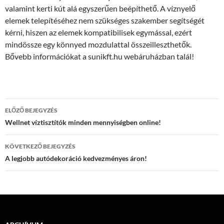
valamint kerti kút alá egyszerűen beépíthető. A víznyelő
elemek telepítéséhez nem szükséges szakember segítségét
kérni, hiszen az elemek kompatibilisek egymással, ezért
mindössze egy könnyed mozdulattal összeilleszthetők.
Bővebb információkat a sunikft.hu webáruházban talál!
Bejegyzés
ELŐZŐ BEJEGYZÉS
navigáció
Wellnet víztisztítók minden mennyiségben online!
KÖVETKEZŐ BEJEGYZÉS
A legjobb autódekoráció kedvezményes áron!