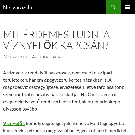
Kilépés
Keresés
Netvarazslo
a
ELSŐDL
tartalomba
MENÜ
MIT ÉRDEMES TUDNI A
VÍZNYELŐK KAPCSÁN?
2022-12-01
HUNPROBALAZS
A víznyelők rendkívül hasznosak, nem csupán az ipari
területeken, hanem az egyszerű kertes házakban is. A
csapadékvíz összegyűjtése, elvezetése, illetve tárolása több
szempontból is pozitív hatásokkal jár. Ha Ön is szeretne
csapadékelvezető rendszert készíteni, akkor mindenképp
olvasson tovább!
Víznyelők
komoly segítséget jelentenek a Föld legnagyobb
kincsének, a víznek a megóvásában. Egyre többen ismerik fel,