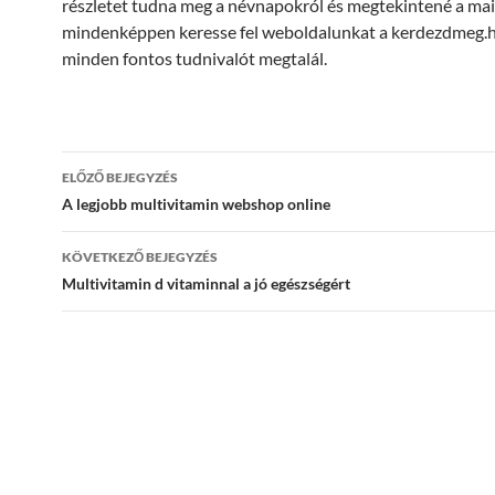
részletet tudna meg a névnapokról és megtekintené a ma
mindenképpen keresse fel weboldalunkat a kerdezdmeg.hu
minden fontos tudnivalót megtalál.
Bejegyzés
ELŐZŐ BEJEGYZÉS
navigáció
A legjobb multivitamin webshop online
KÖVETKEZŐ BEJEGYZÉS
Multivitamin d vitaminnal a jó egészségért