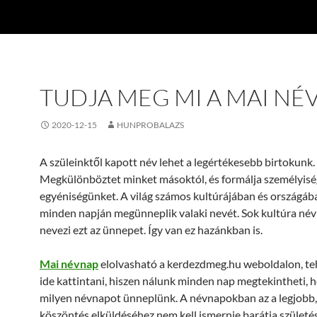
TUDJA MEG MI A MAI NÉ
2020-12-15
HUNPROBALAZS
A szüleinktől kapott név lehet a legértékesebb birtokunk.
Megkülönböztet minket másoktól, és formálja személyisé
egyéniségünket. A világ számos kultúrájában és országáb
minden napján megünneplik valaki nevét. Sok kultúra né
nevezi ezt az ünnepet. Így van ez hazánkban is.
Mai névnap
elolvasható a kerdezdmeg.hu weboldalon, teh
ide kattintani, hiszen nálunk minden nap megtekintheti, 
milyen névnapot ünneplünk. A névnapokban az a legjobb,
köszöntés elküldéséhez nem kell ismernie barátja születé