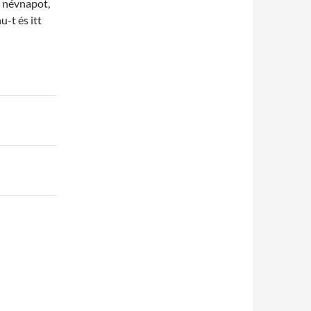
i névnapot,
-t és itt