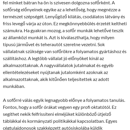
fel minket bátran ha ön is szívesen dolgozna sofőrként. A
sofőrség előnyeinek egyike az a lehetőség, hogy megnézze a
természet szépségét. Lenyűgöző kilátás, csodálatos látvány és
friss levegő várja az úton. Ez megkönnyebbülés érzetét keltheti
számukra. Ha gyakran mozog, a sofőr munkák lehetővé teszik
az államközi munkát is. Azt is kiválaszthatja, hogy milyen
típusú járművet és teherautót szeretne vezetni. Sok
vállalatnak szüksége van sofőrökre a folyamatos gyártáshoz és
szállításhoz. A legtöbb vállalat jó előnyöket kínál az
alkalmazottaknak. A nagyvállalatok jutalmakat és egyéb
ellentételezéseket nyújtanak jutalomként azoknak az
alkalmazottaknak, akik kitűnően teljesítettek az adott
munkában.
A sofőrré válás egyik legnagyobb előnye a folyamatos tanulás.
Fontos, hogy a sofőr órákat vegyen egy profi oktatótól. Ez
segíthet nekik felfrissíteni elméjüket különböző útjelző
táblákkal és kormányzati politikákkal kapcsolatban. Egyes
cégtulajdonosok szakképzett autósiskolába küldik