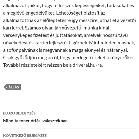
alkalmazottjaikat, hogy fejlesszék képességeiket, tudásukat és
a meglévő engedélyüket. Lehetőséget biztosít az
alkalmazottnak az előléptetésre így messzire juthat el a vezetői
karrierrel. Számos olyan járművezetői munka kínál
versenyképes fizetést és juttatásokat, amelyek hosszú távú
növekedést és karrierfejlesztést ígérnek. Mint minden másnak,
a sofőr pályának is megvannak a maga előnyei és hátrányai.
Csak győződjön meg arról, hogy mérlegeli ezeket a tényezőket.
További részletekért nézzen be a driveral.hu-ra.
ÁLLÁS
Bejegyzés
ELŐZŐ BEJEGYZÉS
navigáció
Minolta toner óriási választékban
KÖVETKEZŐ BEJEGYZÉS