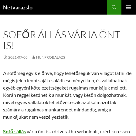
Kilépés
Keresés
Netvarazslo
a
ELSŐDL
tartalomba
MENÜ
SOFŐR ÁLLÁS VÁRJA ÖNT
IS!
2021-07-05
HUNPROBALAZS
A sofőrség egyik előnye, hogy lehetőségük van világot látni, de
mégis jelen lenni saját családi eseményeiken, és vállalhatnak
egyéb egyéni kötelezettségeket rugalmas munkájuk mellett.
Korán reggel kezdhetik a munkát, vagy későn dolgozhatnak,
mivel egyes vállalatok lehetővé teszik az alkalmazottak
számára a rugalmas munkarendet mindaddig, amíg a
munkájukat nem veszélyeztetik.
Sofőr állás
várja önt is a driveral.hu weboldalt, ezért keressen