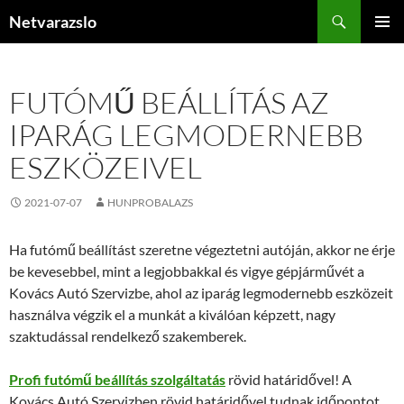
Kilépés
Keresés
Netvarazslo
a
ELSŐDL
tartalomba
MENÜ
FUTÓMŰ BEÁLLÍTÁS AZ
IPARÁG LEGMODERNEBB
ESZKÖZEIVEL
2021-07-07
HUNPROBALAZS
Ha futómű beállítást szeretne végeztetni autóján, akkor ne érje
be kevesebbel, mint a legjobbakkal és vigye gépjárművét a
Kovács Autó Szervizbe, ahol az iparág legmodernebb eszközeit
használva végzik el a munkát a kiválóan képzett, nagy
szaktudással rendelkező szakemberek.
Profi futómű beállítás szolgáltatás
rövid határidővel! A
Kovács Autó Szervizben rövid határidővel tudnak időpontot