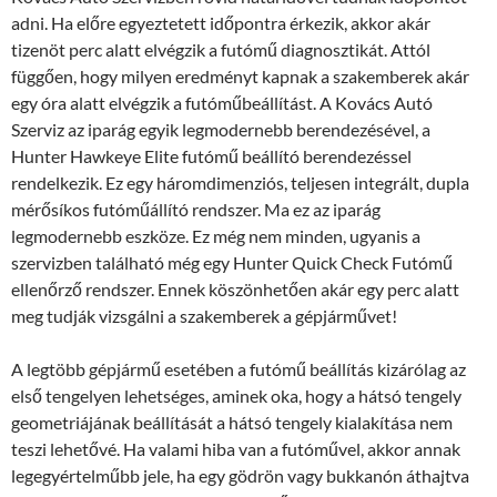
adni. Ha előre egyeztetett időpontra érkezik, akkor akár
tizenöt perc alatt elvégzik a futómű diagnosztikát. Attól
függően, hogy milyen eredményt kapnak a szakemberek akár
egy óra alatt elvégzik a futóműbeállítást. A Kovács Autó
Szerviz az iparág egyik legmodernebb berendezésével, a
Hunter Hawkeye Elite futómű beállító berendezéssel
rendelkezik. Ez egy háromdimenziós, teljesen integrált, dupla
mérősíkos futóműállító rendszer. Ma ez az iparág
legmodernebb eszköze. Ez még nem minden, ugyanis a
szervizben található még egy Hunter Quick Check Futómű
ellenőrző rendszer. Ennek köszönhetően akár egy perc alatt
meg tudják vizsgálni a szakemberek a gépjárművet!
A legtöbb gépjármű esetében a futómű beállítás kizárólag az
első tengelyen lehetséges, aminek oka, hogy a hátsó tengely
geometriájának beállítását a hátsó tengely kialakítása nem
teszi lehetővé. Ha valami hiba van a futóművel, akkor annak
legegyértelműbb jele, ha egy gödrön vagy bukkanón áthajtva