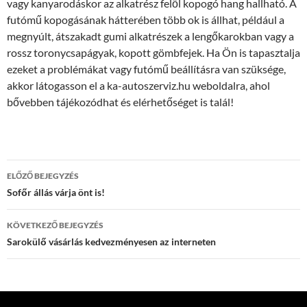
vagy kanyarodáskor az alkatrész felől kopogó hang hallható. A
futómű kopogásának hátterében több ok is állhat, például a
megnyúlt, átszakadt gumi alkatrészek a lengőkarokban vagy a
rossz toronycsapágyak, kopott gömbfejek. Ha Ön is tapasztalja
ezeket a problémákat vagy futómű beállításra van szüksége,
akkor látogasson el a ka-autoszerviz.hu weboldalra, ahol
bővebben tájékozódhat és elérhetőséget is talál!
Bejegyzés
ELŐZŐ BEJEGYZÉS
navigáció
Sofőr állás várja önt is!
KÖVETKEZŐ BEJEGYZÉS
Sarokülő vásárlás kedvezményesen az interneten