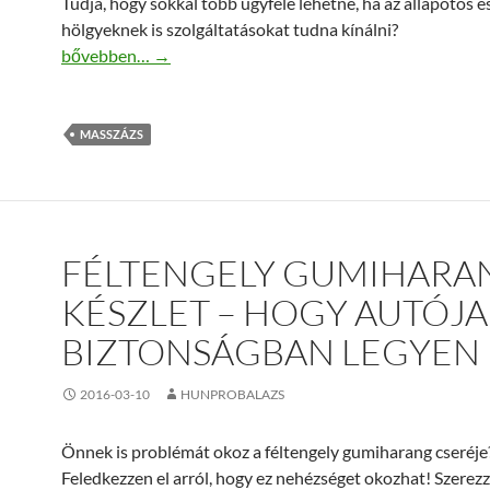
Tudja, hogy sokkal több ügyfele lehetne, ha az állapotos é
hölgyeknek is szolgáltatásokat tudna kínálni?
Terhes masszázságyak széles választéka az Amasar webá
bővebben…
→
MASSZÁZS
FÉLTENGELY GUMIHARA
KÉSZLET – HOGY AUTÓJA
BIZTONSÁGBAN LEGYEN
2016-03-10
HUNPROBALAZS
Önnek is problémát okoz a féltengely gumiharang cseréje
Feledkezzen el arról, hogy ez nehézséget okozhat! Szerez