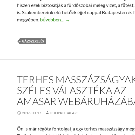
hiszen ezek biztosítják a fürdőszobai meleg vizet, a fűtést,
is. Szakembereink elérhetőek éjjel nappal Budapesten és 
Gázkészülék szerelés a legjobb áron!
megyében.
bővebben…
→
GÁZSZERELÉS
TERHES MASSZÁZSÁGYA
SZÉLES VÁLASZTÉKA AZ
AMASAR WEBÁRUHÁZÁB
2016-03-17
HUNPROBALAZS
Ön is már régóta fontolgatja egy terhes masszázságy meg