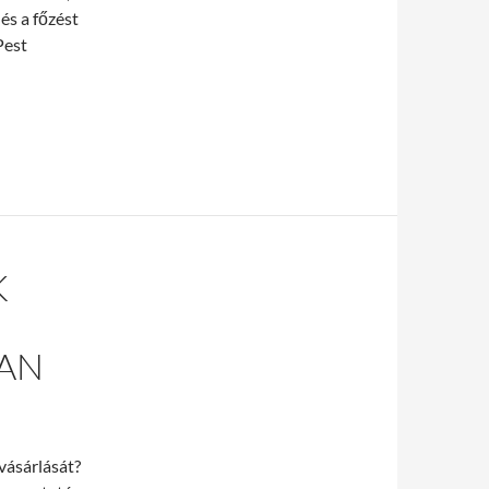
 és a főzést
Pest
K
AN
vásárlását?