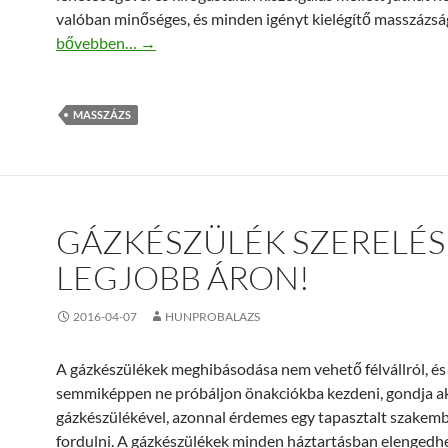
valóban minőséges, és minden igényt kielégítő masszázs
Megbízható összecsukható masszázságy egy megbízható 
bővebben…
→
MASSZÁZS
GÁZKÉSZÜLÉK SZERELÉS
LEGJOBB ÁRON!
2016-04-07
HUNPROBALAZS
A gázkészülékek meghibásodása nem vehető félvállról, és
semmiképpen ne próbáljon önakciókba kezdeni, gondja a
gázkészülékével, azonnal érdemes egy tapasztalt szakem
fordulni. A gázkészülékek minden háztartásban elengedhe