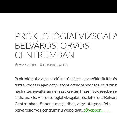
PROKTOLÓGIAI VIZSGÁLA
BELVÁROSI ORVOSI
CENTRUMBAN
2016-05-03
HUNPROBALAZS
Proktológiai vizsgálat előtt szükséges egy székletürítés és
tisztálkodás is ajánlott, viszont otthoni beöntés, és rutin
hashajtás egyáltalán nem szükséges, hiszen sok esetben e
árthatnak is. A proktológiai vizsgálat részleteiről a Belvár
Centrumban többet is megtudhat, vagy látogassa fel a
Proktológiai vizsg
belvarosiorvosicentrum.hu weboldalt.
bővebben…
→