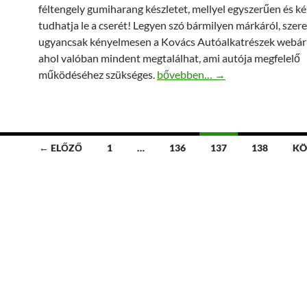
féltengely gumiharang készletet, mellyel egyszerűen és 
tudhatja le a cserét! Legyen szó bármilyen márkáról, szer
ugyancsak kényelmesen a Kovács Autóalkatrészek webár
ahol valóban mindent megtalálhat, ami autója megfelelő
Féltengely gumiharang készlet –
működéséhez szükséges.
bővebben…
→
← ELŐZŐ
1
…
136
137
138
KÖ