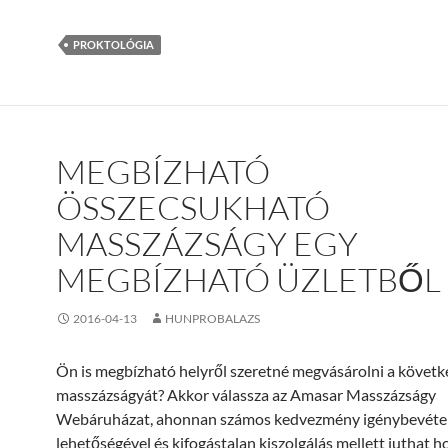
PROKTOLÓGIA
MEGBÍZHATÓ
ÖSSZECSUKHATÓ
MASSZÁZSÁGY EGY
MEGBÍZHATÓ ÜZLETBŐL
2016-04-13
HUNPROBALAZS
Ön is megbízható helyről szeretné megvásárolni a követk
masszázságyát? Akkor válassza az Amasar Masszázságy
Webáruházat, ahonnan számos kedvezmény igénybevéte
lehetőségével és kifogástalan kiszolgálás mellett juthat h