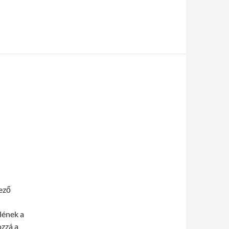
ező
lének a
ozzá a