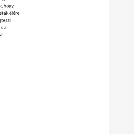
k, hogy
sták élére
gteszi
 s a
bá
is a találati listák élére!