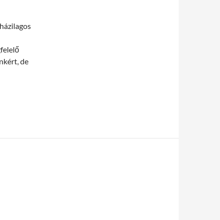
házilagos
felelő
nkért, de
hárítás lakásban, kertben