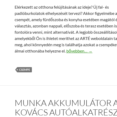
Elérkezett az otthona felújításának az ideje? Új fal- és
padlóburkolatok elhelyezését tervezi? Akkor figyelmébe a
csempét, amely fürdőszoba és konyha esetében magától 
választás, azonban nappali, előszoba és terasz esetében 
fontolóra venni, mint alternatívát. A legjobb összeállításo
amelyekből Ön is ihletet meríthet az ARTÉ weboldalain ta
meg, ahol könnyedén meg is találhatja azokat a csempéke
ARTÉ csempe az Ön otthonáb
álmai otthonába helyezne el.
bővebben…
→
CSEMPE
MUNKA AKKUMULÁTOR 
KOVÁCS AUTÓALKATRÉSZ