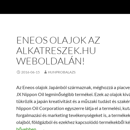
ENEOS OLAJOK AZ
ALKATRESZEK.HU
WEBOLDALÁN!
2016-06-15
HUNPROBALAZS
Az Eneos olajok Japánból származnak, méghozzá a piacvez
JX Nippon Oil legminőségibb termékei. Ezek az olajok kiv
tükrözik a japán kreativitást és a műszaki tudást és szakér
Nippon Oil Corporation egyszerre látja el a termelési, kuta
forgalmazási és marketing tevékenységeket is, a termékek
olajból, földgázból és ezekhez kapcsolódó termékekből ké
Eneos olajok az alkatreszek.hu weboldalán!
bővebben…
→