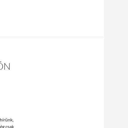
ÖN
hírünk,
lég csak