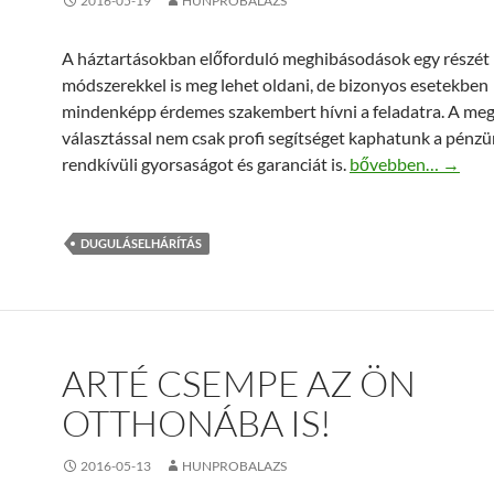
2016-05-19
HUNPROBALAZS
A háztartásokban előforduló meghibásodások egy részét 
módszerekkel is meg lehet oldani, de bizonyos esetekben
mindenképp érdemes szakembert hívni a feladatra. A meg
választással nem csak profi segítséget kaphatunk a pénzü
Azonnali dugulásel
rendkívüli gyorsaságot és garanciát is.
bővebben…
→
DUGULÁSELHÁRÍTÁS
ARTÉ CSEMPE AZ ÖN
OTTHONÁBA IS!
2016-05-13
HUNPROBALAZS