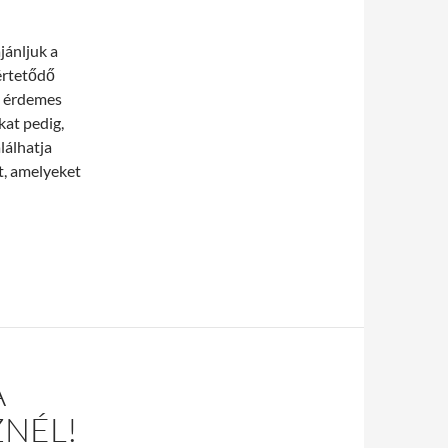
jánljuk a
értetődő
is érdemes
kat pedig,
lálhatja
t, amelyeket
a is!
A
NÉL!