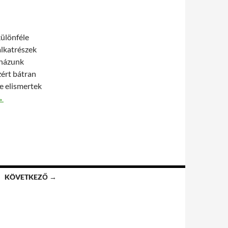
ülönféle
alkatrészek
uházunk
zért bátran
e elismertek
látor a Kovács Autóalkatrésznél!
→
KÖVETKEZŐ →