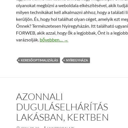
olyanokat megbízni a weboldala elkészítésével, akik tudjá
milyen technikákat kell alkalmazni ahhoz, hogy a találati li
kerüljön. És, hogy hol találhat olyan céget, amelyik ezt me
Önnek? Természetesen Nyíregyházán. Itt található ugyani
FORWEB, akik azzal, hogy ők a legjobbak, Önt is a legjob
Keresőoptimalizálás Nyíregyháza – kerüljön Ön 
varázsolják.
bővebben…
→
KERESŐOPTIMALIZÁLÁS
NYÍREGYHÁZA
AZONNALI
DUGULÁSELHÁRÍTÁS
LAKÁSBAN, KERTBEN