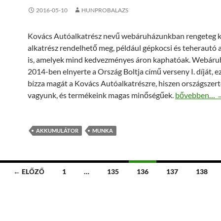
2016-05-10
HUNPROBALAZS
Kovács Autóalkatrész nevű webáruházunkban rengeteg k
alkatrész rendelhető meg, például gépkocsi és teherautó 
is, amelyek mind kedvezményes áron kaphatóak. Webár
2014-ben elnyerte a Ország Boltja című verseny I. díját, e
bízza magát a Kovács Autóalkatrészre, hiszen országszert
Munka akkumu
vagyunk, és termékeink magas minőségűek.
bővebben…
AKKUMULÁTOR
MUNKA
← ELŐZŐ
1
…
135
136
137
138