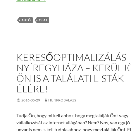
AUTÓ
OLAJ
KERESŐOPTIMALIZÁLÁS
NYÍREGYHÁZA – KERÜLJ
ÖN IS A TALÁLATI LISTÁK
ÉLÉRE!
2016-05-29
HUNPROBALAZS
Tudja Ön, hogy mi kell ahhoz, hogy megtalálják Önt vagy
vállalkozását az internet világában? Nem? Nos, van egy jó 
ugyanis nem is kell tudnia ahhoz, hogy megtalálják Önt. E