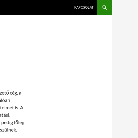
KAPCSOLAT
ető cég, a
álóan
telmet is. A
tási,
 pedig főleg
szülnek.