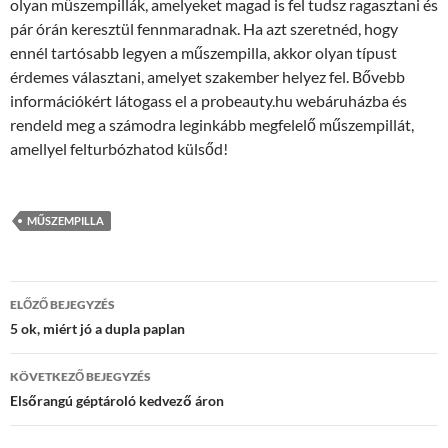
olyan műszempillák, amelyeket magad is fel tudsz ragasztani és
pár órán keresztül fennmaradnak. Ha azt szeretnéd, hogy
ennél tartósabb legyen a műszempilla, akkor olyan típust
érdemes választani, amelyet szakember helyez fel. Bővebb
információkért látogass el a probeauty.hu webáruházba és
rendeld meg a számodra leginkább megfelelő műszempillát,
amellyel felturbózhatod külsőd!
MŰSZEMPILLA
Bejegyzés
ELŐZŐ BEJEGYZÉS
navigáció
5 ok, miért jó a dupla paplan
KÖVETKEZŐ BEJEGYZÉS
Elsőrangú géptároló kedvező áron