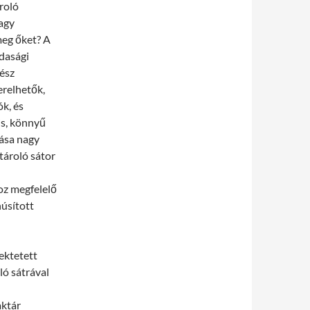
roló
nagy
meg őket? A
dasági
ész
erelhetők,
k, és
is, könnyű
tása nagy
tároló sátor
oz megfelelő
núsított
ektetett
ló sátrával
aktár