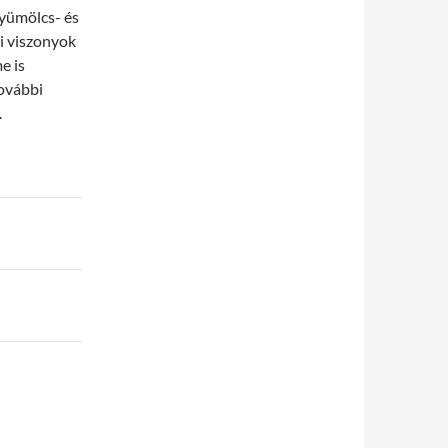
gyümölcs- és
si viszonyok
e is
További
.