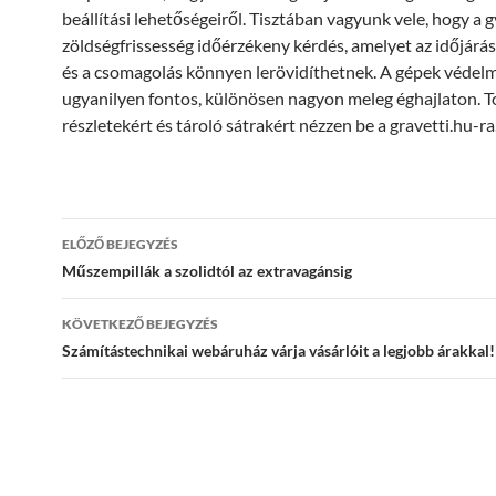
beállítási lehetőségeiről. Tisztában vagyunk vele, hogy a 
zöldségfrissesség időérzékeny kérdés, amelyet az időjárá
és a csomagolás könnyen lerövidíthetnek. A gépek védelm
ugyanilyen fontos, különösen nagyon meleg éghajlaton. 
részletekért és tároló sátrakért nézzen be a gravetti.hu-ra
Bejegyzés
ELŐZŐ BEJEGYZÉS
navigáció
Műszempillák a szolidtól az extravagánsig
KÖVETKEZŐ BEJEGYZÉS
Számítástechnikai webáruház várja vásárlóit a legjobb árakkal!