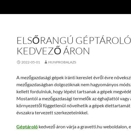
ELSŐRANGÚ GÉPTÁROL
KEDVEZŐ ÁRON
2022-05-01
HUNPROBALAZS
A mezőgazdasági gépek iránti kereslet évről évre növekszi
mezőgazdaságban dolgozóknak nem hagyományos móds
kellett fordulniuk, hogy lépést tartsanak a gépek megvédé
Mostantól a mezőgazdasági termelők az éghajlattól vagy 
környezettől függetlenül növelhetik a gépek élettartamát
évszakra tervezett szerkezeteinkkel.
Géptároló
kedvező áron várja a gravetti.hu weboldalon, e