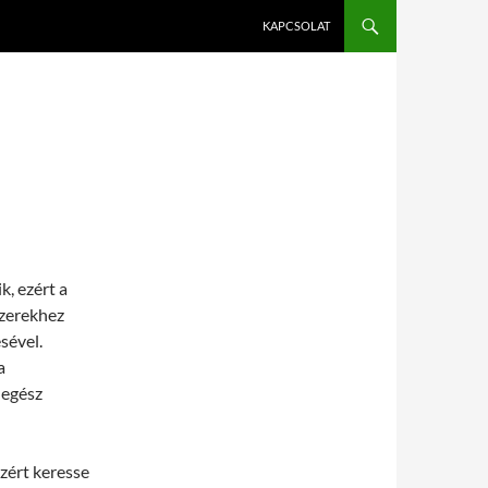
KAPCSOLAT
Ó
k, ezért a
zerekhez
sével.
a
 egész
zért keresse