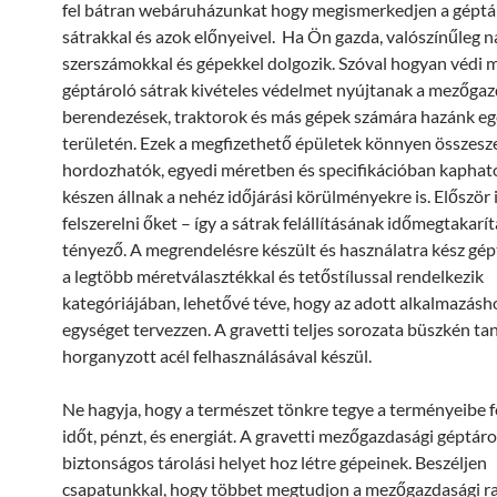
fel bátran webáruházunkat hogy megismerkedjen a géptá
sátrakkal és azok előnyeivel. Ha Ön gazda, valószínűleg 
szerszámokkal és gépekkel dolgozik. Szóval hogyan védi 
géptároló sátrak kivételes védelmet nyújtanak a mezőgaz
berendezések, traktorok és más gépek számára hazánk eg
területén. Ezek a megfizethető épületek könnyen összesz
hordozhatók, egyedi méretben és specifikációban kapható
készen állnak a nehéz időjárási körülményekre is. Először 
felszerelni őket – így a sátrak felállításának időmegtakarí
tényező. A megrendelésre készült és használatra kész gép
a legtöbb méretválasztékkal és tetőstílussal rendelkezik
kategóriájában, lehetővé téve, hogy az adott alkalmazásh
egységet tervezzen. A gravetti teljes sorozata büszkén ta
horganyzott acél felhasználásával készül.
Ne hagyja, hogy a természet tönkre tegye a terményeibe f
időt, pénzt, és energiát. A gravetti mezőgazdasági géptáro
biztonságos tárolási helyet hoz létre gépeinek. Beszéljen
csapatunkkal, hogy többet megtudjon a mezőgazdasági r