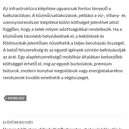
Az infrastruktúra kiépítése ugyancsak fontos tényező a
kalkulációban. A közműcsatlakozások, például a víz-, villany- és
szennyvízrendszer kiépítése külön költséget jelenthet attól
függően, hogy a telek milyen adottságokkal rendelkezik. Ha a
közművek távolabb helyezkednek el, a bekötések és
földmunkák jelentősen növelhetik a teljes beruházás összegét.
A belső felszereltség és az egyedi igények szintén befolyásolják
az árat. Egy alapfelszereltségű mobilház általában kedvezőbb
költséggel érhető el, míg az egyedi burkolatok, prémium
bútorok, modern konyhai megoldások vagy energiatakarékos
rendszerek tovább emelhetik a végösszeget.
MOBILHÁZ
Bejegyzés
ELŐZŐ BEJEGYZÉS