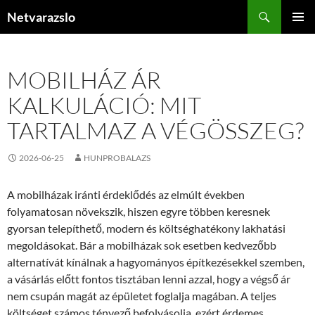
Kilépés
Keresés
Netvarazslo
a
ELSŐDL
tartalomba
MENÜ
MOBILHÁZ ÁR
KALKULÁCIÓ: MIT
TARTALMAZ A VÉGÖSSZEG?
2026-06-25
HUNPROBALAZS
A mobilházak iránti érdeklődés az elmúlt években
folyamatosan növekszik, hiszen egyre többen keresnek
gyorsan telepíthető, modern és költséghatékony lakhatási
megoldásokat. Bár a mobilházak sok esetben kedvezőbb
alternatívát kínálnak a hagyományos építkezésekkel szemben,
a vásárlás előtt fontos tisztában lenni azzal, hogy a végső ár
nem csupán magát az épületet foglalja magában. A teljes
költséget számos tényező befolyásolja, ezért érdemes