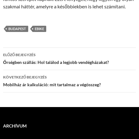
szakmai háttér, amelyre a későbbiekben is lehet számítani.
BUDAPEST
EBIKE
Bejegyzés
ELŐZŐ BEJEGYZÉS
navigáció
Őrségben szállás: Hol találod a legjobb vendégházakat?
KÖVETKEZŐ BEJEGYZÉS
Mobilház ár kalkuláció: mit tartalmaz a végösszeg?
ARCHÍVUM