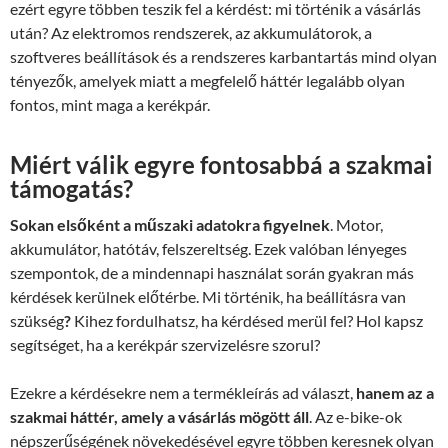
ezért egyre többen teszik fel a kérdést: mi történik a vásárlás
után? Az elektromos rendszerek, az akkumulátorok, a
szoftveres beállítások és a rendszeres karbantartás mind olyan
tényezők, amelyek miatt a megfelelő háttér legalább olyan
fontos, mint maga a kerékpár.
Miért válik egyre fontosabbá a szakmai
támogatás?
Sokan elsőként a műszaki adatokra figyelnek
. Motor,
akkumulátor, hatótáv, felszereltség. Ezek valóban lényeges
szempontok, de a mindennapi használat során gyakran más
kérdések kerülnek előtérbe. Mi történik, ha beállításra van
szükség
?
Kihez fordulhatsz, ha kérdésed merül fel? Hol kapsz
segítséget, ha a kerékpár szervizelésre szorul?
Ezekre a kérdésekre nem a termékleírás ad választ,
hanem az a
szakmai háttér, amely a vásárlás mögött áll
. Az e-bike-ok
népszerűségének növekedésével egyre többen keresnek olyan