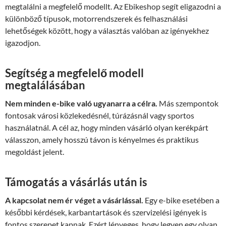
megtalálni a megfelelő modellt. Az Ebikeshop segít eligazodni a
különböző típusok, motorrendszerek és felhasználási
lehetőségek között, hogy a választás valóban az igényekhez
igazodjon.
Segítség a megfelelő modell
megtalálásában
Nem minden e-bike való ugyanarra a célra.
Más szempontok
fontosak városi közlekedésnél, túrázásnál vagy sportos
használatnál. A cél az, hogy minden vásárló olyan kerékpárt
válasszon, amely hosszú távon is kényelmes és praktikus
megoldást jelent.
Támogatás a vásárlás után is
A kapcsolat nem ér véget a vásárlással.
Egy e-bike esetében a
későbbi kérdések, karbantartások és szervizelési igények is
fontos szerepet kapnak. Ezért lényeges, hogy legyen egy olyan