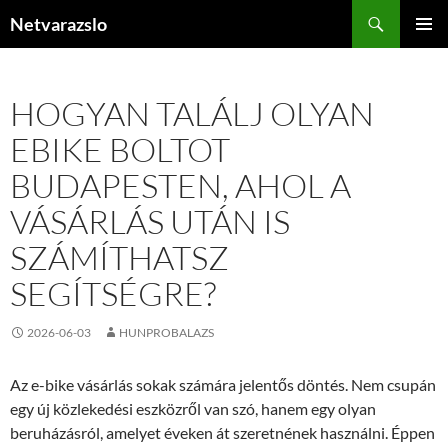
Kilépés
Keresés
Netvarazslo
a
ELSŐDL
tartalomba
MENÜ
HOGYAN TALÁLJ OLYAN
EBIKE BOLTOT
BUDAPESTEN, AHOL A
VÁSÁRLÁS UTÁN IS
SZÁMÍTHATSZ
SEGÍTSÉGRE?
2026-06-03
HUNPROBALAZS
Az e-bike vásárlás sokak számára jelentős döntés. Nem csupán
egy új közlekedési eszközről van szó, hanem egy olyan
beruházásról, amelyet éveken át szeretnének használni. Éppen