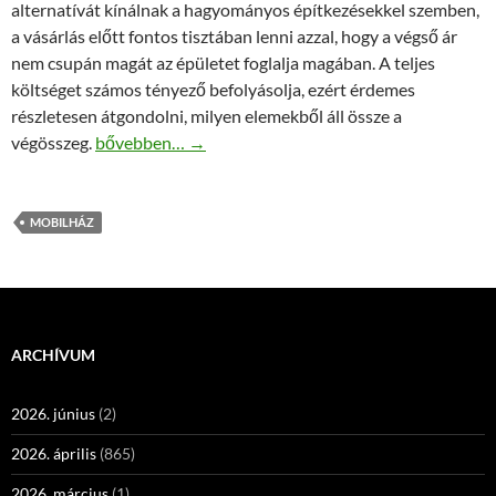
alternatívát kínálnak a hagyományos építkezésekkel szemben,
a vásárlás előtt fontos tisztában lenni azzal, hogy a végső ár
nem csupán magát az épületet foglalja magában. A teljes
költséget számos tényező befolyásolja, ezért érdemes
részletesen átgondolni, milyen elemekből áll össze a
Mobilház ár kalkuláció: mit tartalmaz a végösszeg?
végösszeg.
bővebben…
→
MOBILHÁZ
ARCHÍVUM
2026. június
(2)
2026. április
(865)
2026. március
(1)