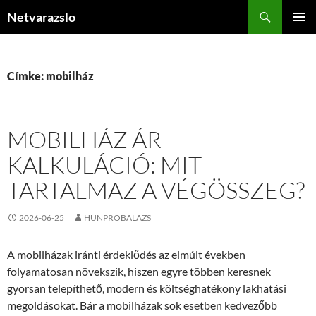
Kilépés
Keresés
Netvarazslo
a
ELSŐDL
tartalomba
MENÜ
Címke: mobilház
MOBILHÁZ ÁR
KALKULÁCIÓ: MIT
TARTALMAZ A VÉGÖSSZEG?
2026-06-25
HUNPROBALAZS
A mobilházak iránti érdeklődés az elmúlt években
folyamatosan növekszik, hiszen egyre többen keresnek
gyorsan telepíthető, modern és költséghatékony lakhatási
megoldásokat. Bár a mobilházak sok esetben kedvezőbb