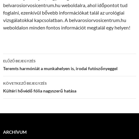
belvarosiorvosicentrum.hu weboldalra, ahol időpontot tud
foglalni, ezenkívül bővebb információkat talál az urológiai
vizsgálatokkal kapcsolatban. A belvarosiorvosicentrum.hu
weboldalon minden fontos információt megtalál egy helyen!
Bejegyzés
ELŐZŐ BEJEGYZÉS
navigáció
Teremts harmóniát a munkahelyen is, irodai futószőnyeggel
KÖVETKEZŐ BEJEGYZÉS
Kültéri hővédő fólia nagyszerű hatása
ARCHÍVUM