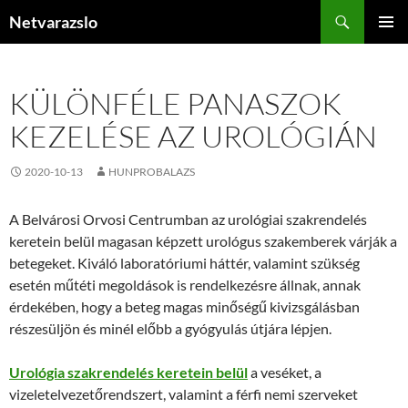
Kilépés
Keresés
Netvarazslo
a
ELSŐDL
tartalomba
MENÜ
KÜLÖNFÉLE PANASZOK
KEZELÉSE AZ UROLÓGIÁN
2020-10-13
HUNPROBALAZS
A Belvárosi Orvosi Centrumban az urológiai szakrendelés
keretein belül magasan képzett urológus szakemberek várják a
betegeket. Kiváló laboratóriumi háttér, valamint szükség
esetén műtéti megoldások is rendelkezésre állnak, annak
érdekében, hogy a beteg magas minőségű kivizsgálásban
részesüljön és minél előbb a gyógyulás útjára lépjen.
Urológia szakrendelés keretein belül
a veséket, a
vizeletelvezetőrendszert, valamint a férfi nemi szerveket