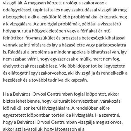
vizsgálják. A magasan képzett urológus szakorvosok
odafigyeléssel, tapintattal és nagy szaktudással vizsgálják meg
a betegeket, akik a legkülönfélébb problémákkal érkeznek meg
a kivizsgálásra. Az urológiai problémák, például a visszatérő
hólyaghurut a hölgyek életében vagy a férfiakat érintő
felnőttkori fitymaszűkület és prosztata betegségek kihatással
vannak az intimitásra és így a házaséletre vagy párkapcsolatra
is. Ráadásul a probléma a mindennapokra is kihatással van, így
nem szabad várni, hogy egyszer csak elmúlik, mert nem fog,
ehelyett csak rosszabb lesz. Mielőbb időpontot kell egyeztetni
és ellátogatni egy szakorvoshoz, aki kivizsgálja és rendelkezik a
kezelések és a további tudnivalók kapcsán.
Ha a Belvárosi Orvosi Centrumban foglal időpontot, akkor
biztos lehet benne, hogy kulturált környezetben, várakozási
idő nélkül sor kerül kivizsgálására. A rendelőben előre
egyeztetett időpontban történik a kivizsgálás. Ha szeretné,
hogy a Belvárosi Orvosi Centrumban vizsgálja meg az orvos,
akkor azt javasoljuk, hogy látogasson el a