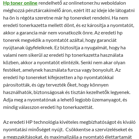
Hp toner online
rendelhető az onlinetoner.hu weboldalon
méghozzá pénztárcakímélő áron, ezért itt az ideje ide látogatni
ha ön is régóta szeretne már hp tonereket rendelni. Ha nem
eredeti tonerkazetta mellett dönt, és ez károsítja a nyomtatót,
akkor a garancia már nem vonatkozik önre. Az eredeti hp
tonerek megvédik a nyomtatót azáltal, hogy garanciát
nyújtanak ügyfeleiknek. Ez biztosítja a nyugalmát, hogy ha
valami nem sikerül az eredeti hp tonerkazetta használata
közben, akkor a nyomtatót elintézik. Senki nem akar olyan
festéket, amelynek használata furcsa vagy bonyolult. Az
eredeti hp tonereket kifejezetten a hp nyomtatókkal
párosították, és úgy tervezték őket, hogy könnyen
használhatók, biztonságosak és tisztán kezelhetők legyenek.
Adja meg a nyomtatónak a lehető legjobb üzemanyagot, és
mindig válasszon eredeti hp tonerkazettát.
Az eredeti HP technológia kivételes megbízhatóságot és kiváló
nyomtatási minőséget nyújt. Csökkentse a szervizeléseket és
a megszakításokat, és maximalizálja a nyomtató élettartamát