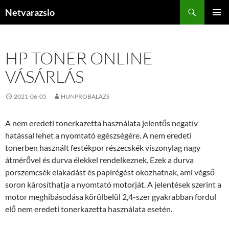
Kilépés
Keresés
Netvarazslo
a
ELSŐDL
tartalomba
MENÜ
HP TONER ONLINE
VÁSÁRLÁS
2021-06-05
HUNPROBALAZS
A nem eredeti tonerkazetta használata jelentős negatív
hatással lehet a nyomtató egészségére. A nem eredeti
tonerben használt festékpor részecskék viszonylag nagy
átmérővel és durva élekkel rendelkeznek. Ezek a durva
porszemcsék elakadást és papírégést okozhatnak, ami végső
soron károsíthatja a nyomtató motorját. A jelentések szerint a
motor meghibásodása körülbelül 2,4-szer gyakrabban fordul
elő nem eredeti tonerkazetta használata esetén.