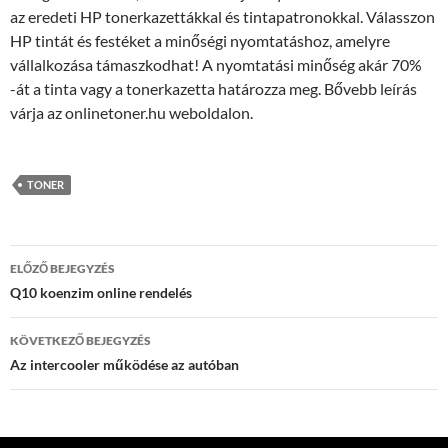
az eredeti HP tonerkazettákkal és tintapatronokkal. Válasszon
HP tintát és festéket a minőségi nyomtatáshoz, amelyre
vállalkozása támaszkodhat! A nyomtatási minőség akár 70%
-át a tinta vagy a tonerkazetta határozza meg. Bővebb leírás
várja az onlinetoner.hu weboldalon.
TONER
Bejegyzés
ELŐZŐ BEJEGYZÉS
navigáció
Q10 koenzim online rendelés
KÖVETKEZŐ BEJEGYZÉS
Az intercooler működése az autóban