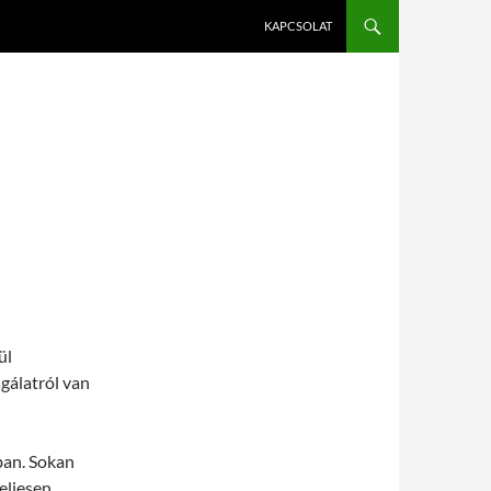
KAPCSOLAT
ül
sgálatról van
ban. Sokan
eljesen