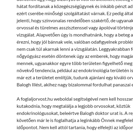
hátat fordítanak a közegészségügynek és inkább pénzt adn
ezért cserébe minőségi szolgáltatást várnak. Ez pedig álta
jelenti, hogy színvonalas rendelőben szakértő, de ugyana
orvossal és türelmes asszisztenssel vagy ápolóval történj
vizsgálat. Alapvetően úgy is mondhatnánk, hogy a beteg a
érezni, hogy jól bánnak vele, valóban odafigyelnek problé
nem csak túl akarnak lenni a vizsgálatán. Leggyakrabban 
nőgyógyász esetén döntenek úgy az emberek, hogy mag
mennek, ugyanakkor egyre több területen figyelhető meg i
növekvő tendencia, például az endokrinológia területén is
már ezt a területet említjük, tudunk ajánlani egy kiváló orv
Balogh Illést, akihez nagy bizalommal fordulhat panaszai 
A foglaljorvost.hu weboldal segítségével nem kell hossza
kutakodnia, hogy megtalálja a legjobb orvosokat, köztük
endokrinológusokat, beleértve Balogh doktor urat is. A re
követően már le is foglalhatja a leginkább Önnek megfele
időpontot. Nem kell attól tartania, hogy elfelejti az időpo