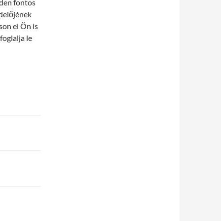
nden fontos
ndelőjének
son el Ön is
oglalja le