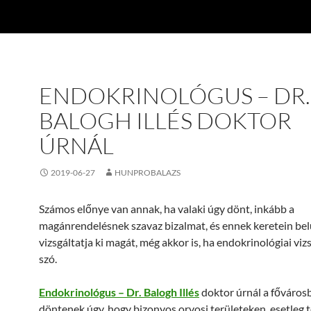
ENDOKRINOLÓGUS – DR.
BALOGH ILLÉS DOKTOR
ÚRNÁL
2019-06-27
HUNPROBALAZS
Számos előnye van annak, ha valaki úgy dönt, inkább a
magánrendelésnek szavaz bizalmat, és ennek keretein bel
vizsgáltatja ki magát, még akkor is, ha endokrinológiai viz
szó.
Endokrinológus – Dr. Balogh Illés
doktor úrnál a főváros
döntenek úgy, hogy bizonyos orvosi területeken, esetleg t