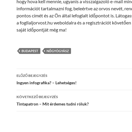
hogy hova kell mennie, ugyanis a visszaigazoló e-mail mi
információt tartalmazni fog, beleértve az orvos nevét, re
pontos címét és az Ön által lefoglalt időpontot is. Látogas
a fogllaljorvost.hu weboldalra és a regisztrációt követően f
saját időpontját még ma!
BUDAPEST
NŐGYÓGYÁSZ
Bejegyzés
ELŐZŐ BEJEGYZÉS
navigáció
Ingyen infografika? – Lehetséges!
KÖVETKEZŐ BEJEGYZÉS
Tintapatron – Mit érdemes tudni róluk?