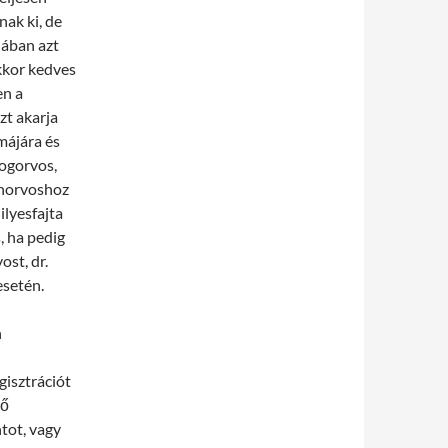
ak ki, de
lában azt
kkor kedves
en a
zt akarja
májára és
fogorvos,
ánorvoshoz
lyesfajta
, ha pedig
ost, dr.
esetén.
n
gisztrációt
lő
ntot, vagy