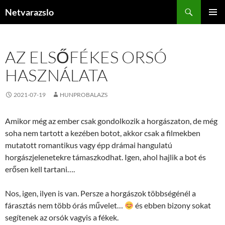
Kilépés
Keresés
Netvarazslo
a
ELSŐDL
tartalomba
MENÜ
AZ ELSŐFÉKES ORSÓ
HASZNÁLATA
2021-07-19
HUNPROBALAZS
Amikor még az ember csak gondolkozik a horgászaton, de még
soha nem tartott a kezében botot, akkor csak a filmekben
mutatott romantikus vagy épp drámai hangulatú
horgászjelenetekre támaszkodhat. Igen, ahol hajlik a bot és
erősen kell tartani….
Nos, igen, ilyen is van. Persze a horgászok többségénél a
fárasztás nem több órás művelet…
és ebben bizony sokat
segítenek az orsók vagyis a fékek.