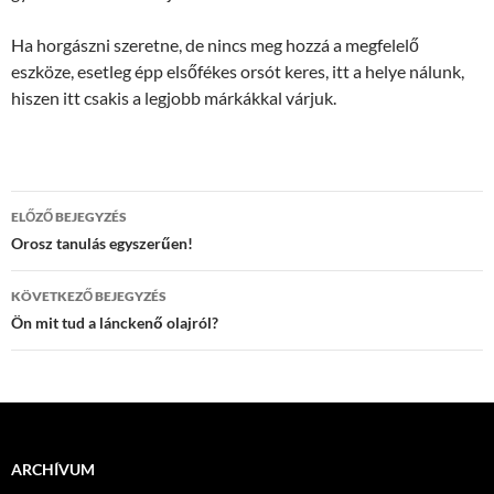
Ha horgászni szeretne, de nincs meg hozzá a megfelelő
eszköze, esetleg épp elsőfékes orsót keres, itt a helye nálunk,
hiszen itt csakis a legjobb márkákkal várjuk.
Bejegyzés
ELŐZŐ BEJEGYZÉS
navigáció
Orosz tanulás egyszerűen!
KÖVETKEZŐ BEJEGYZÉS
Ön mit tud a lánckenő olajról?
ARCHÍVUM