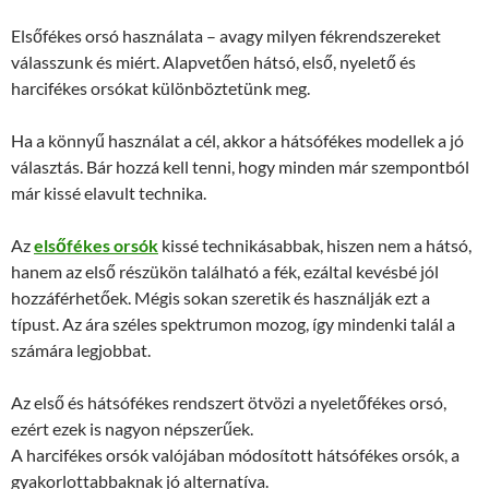
Elsőfékes orsó használata – avagy milyen fékrendszereket
válasszunk és miért. Alapvetően hátsó, első, nyelető és
harcifékes orsókat különböztetünk meg.
Ha a könnyű használat a cél, akkor a hátsófékes modellek a jó
választás. Bár hozzá kell tenni, hogy minden már szempontból
már kissé elavult technika.
Az
elsőfékes orsók
kissé technikásabbak, hiszen nem a hátsó,
hanem az első részükön található a fék, ezáltal kevésbé jól
hozzáférhetőek. Mégis sokan szeretik és használják ezt a
típust. Az ára széles spektrumon mozog, így mindenki talál a
számára legjobbat.
Az első és hátsófékes rendszert ötvözi a nyeletőfékes orsó,
ezért ezek is nagyon népszerűek.
A harcifékes orsók valójában módosított hátsófékes orsók, a
gyakorlottabbaknak jó alternatíva.