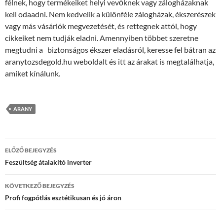
félnek, hogy termékeiket helyi vevőknek vagy zálogházaknak
kell odaadni. Nem kedvelik a különféle zálogházak, ékszerészek
vagy más vásárlók megvezetését, és rettegnek attól, hogy
cikkeiket nem tudják eladni. Amennyiben többet szeretne
megtudni a biztonságos ékszer eladásról, keresse fel bátran az
aranytozsdegold.hu weboldalt és itt az árakat is megtalálhatja,
amiket kínálunk.
ARANY
Bejegyzés
ELŐZŐ BEJEGYZÉS
navigáció
Feszültség átalakító inverter
KÖVETKEZŐ BEJEGYZÉS
Profi fogpótlás esztétikusan és jó áron