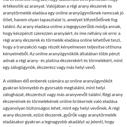
értékesítik az aranyat. Valójában a régi arany ékszerek és
aranytörmelék eladása egy online aranyügynöknek nemcsak jó
ötlet, hanem olyan tapasztalat is, amelyet kifizetődőnek fog
találni. Az arany eladása online a legegyszerűbb módja annak,
hogy készpénzt szerezzen aranyáért, és íme néhány ok erre: a
régi arany ékszerek és törmelék eladása online lehetővé teszi,
hogy a tranzakció nagy részét kényelmesen teljesítse otthona
kényelméből. Az online aranyügynökök általában több pénzt
adnak a régi arany- és platina ékszerekért és törmelékért, mint
egy zálogügynök, ékszerész vagy más helyi vevő.
A vidéken élő emberek számára az online aranyügynököt
gyakran könnyebb és gyorsabb megtalálni, mint helyi
zálogházat, ékszerészt vagy más aranyvevőt találni. Régi arany
ékszereinek és törmelékének online brókernek való eladása
ugyanolyan biztonságos lehet, mint egy helyi vevőnek. A régi
arany ékszerek, ezüst ékszerek, gyűrűk vagy aranytörmelék
eladásakor gyakran a legnagyobb akadályt az jelenti, hogy