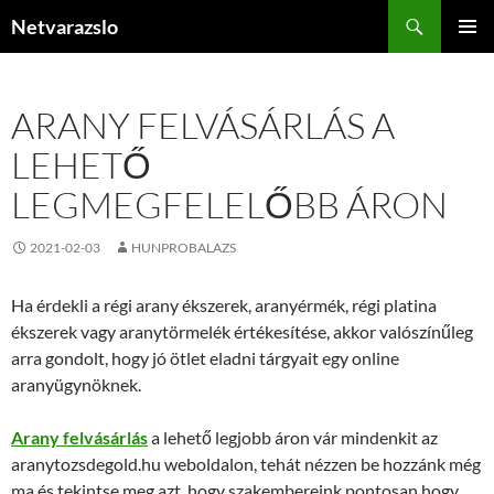
Kilépés
Keresés
Netvarazslo
a
ELSŐDL
tartalomba
MENÜ
ARANY FELVÁSÁRLÁS A
LEHETŐ
LEGMEGFELELŐBB ÁRON
2021-02-03
HUNPROBALAZS
Ha érdekli a régi arany ékszerek, aranyérmék, régi platina
ékszerek vagy aranytörmelék értékesítése, akkor valószínűleg
arra gondolt, hogy jó ötlet eladni tárgyait egy online
aranyügynöknek.
Arany felvásárlás
a lehető legjobb áron vár mindenkit az
aranytozsdegold.hu weboldalon, tehát nézzen be hozzánk még
ma és tekintse meg azt, hogy szakembereink pontosan hogy