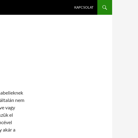
KAPCSOLAT
mabelieknek
általán nem
tve vagy
zük el
ncével
 akár a