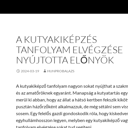
A KUTYAKIKÉPZÉS
TANFOLYAM ELVÉGZÉSE
NYÚJTOTTA ELŐNYÖK
2024-03-19
HUNPROBALAZS
A kutyakiképző tanfolyam nagyon sokat nyújthat a szak
és az amatőröknek egyaránt. Manapság a kutyatartás egy
merül ki abban, hogy az állat a hátsó kertben fekszik kikö
pusztán házőrzőként alkalmazzuk, de még sétálni sem viss
sosem. Egy felelős gazdi gondoskodik róla, hogy kiskedve
egyhullámhosszon legyen, melyben egy kutyakiképző vagy
tanfolyam elvégzése sokat tud segíteni.