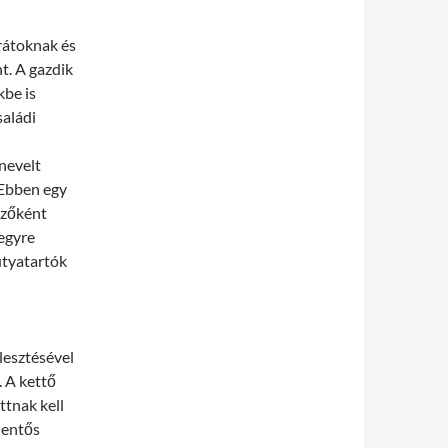
rátoknak és
t. A gazdik
kbe is
saládi
nevelt
. Ebben egy
pzőként
 egyre
utyatartók
lesztésével
. A kettő
ttnak kell
elentős