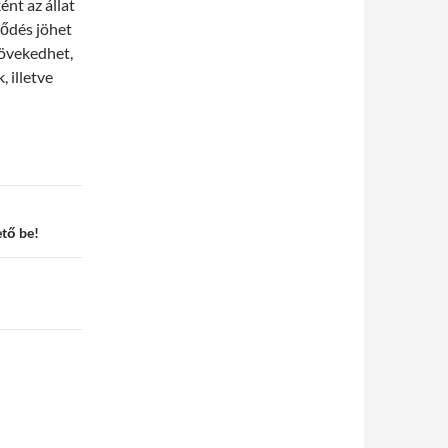
nt az állat
tődés jöhet
növekedhet,
 illetve
tő be!