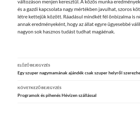
változáson menjen keresztül. A közös munka eredményeké
és a gazdi kapcsolata nagy mértékben javulhat, szoros kö
létre kettejük között. Ráadásul mindkét fél önbizalma is 
annak eredményeként, hogy az állat egyre ügyesebbé válik,
nagyon sok hasznos tudást tudhat magáénak.
Bejegyzés
ELŐZŐ BEJEGYZÉS
navigáció
Egy szuper nagymamának ajándék csak szuper helyről szerezhe
KÖVETKEZŐ BEJEGYZÉS
Programok és pihenés Hévízen szállással