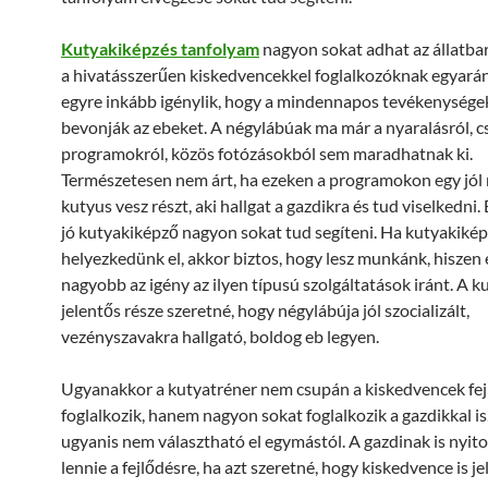
Kutyakiképzés tanfolyam
nagyon sokat adhat az állatba
a hivatásszerűen kiskedvencekkel foglalkozóknak egyarán
egyre inkább igénylik, hogy a mindennapos tevékenysége
bevonják az ebeket. A négylábúak ma már a nyaralásról, c
programokról, közös fotózásokból sem maradhatnak ki.
Természetesen nem árt, ha ezeken a programokon egy jól 
kutyus vesz részt, aki hallgat a gazdikra és tud viselkedni
jó kutyakiképző nagyon sokat tud segíteni. Ha kutyakiké
helyezkedünk el, akkor biztos, hogy lesz munkánk, hiszen
nagyobb az igény az ilyen típusú szolgáltatások iránt. A k
jelentős része szeretné, hogy négylábúja jól szocializált,
vezényszavakra hallgató, boldog eb legyen.
Ugyanakkor a kutyatréner nem csupán a kiskedvencek fej
foglalkozik, hanem nagyon sokat foglalkozik a gazdikkal is
ugyanis nem választható el egymástól. A gazdinak is nyito
lennie a fejlődésre, ha azt szeretné, hogy kiskedvence is j