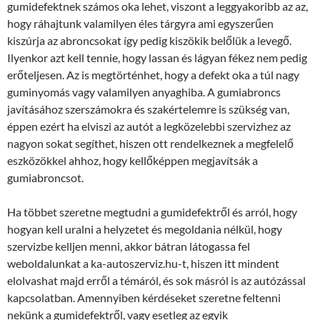
gumidefektnek számos oka lehet, viszont a leggyakoribb az az,
hogy ráhajtunk valamilyen éles tárgyra ami egyszerűen
kiszúrja az abroncsokat így pedig kiszökik belőlük a levegő.
Ilyenkor azt kell tennie, hogy lassan és lágyan fékez nem pedig
erőteljesen. Az is megtörténhet, hogy a defekt oka a túl nagy
guminyomás vagy valamilyen anyaghiba. A gumiabroncs
javításához szerszámokra és szakértelemre is szükség van,
éppen ezért ha elviszi az autót a legközelebbi szervizhez az
nagyon sokat segíthet, hiszen ott rendelkeznek a megfelelő
eszközökkel ahhoz, hogy kellőképpen megjavítsák a
gumiabroncsot.
Ha többet szeretne megtudni a gumidefektről és arról, hogy
hogyan kell uralni a helyzetet és megoldania nélkül, hogy
szervizbe kelljen menni, akkor bátran látogassa fel
weboldalunkat a ka-autoszerviz.hu-t, hiszen itt mindent
elolvashat majd erről a témáról, és sok másról is az autózással
kapcsolatban. Amennyiben kérdéseket szeretne feltenni
nekünk a gumidefektről, vagy esetleg az egyik