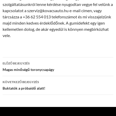
szolgáltatásunkról lenne kérdése nyugodtan vegye fel velünk a
kapcsolatot a szerviz@kovacsauto.hu e-mail címen, vagy
tárcsázza a +36 62 554 013 telefonszámot és mi visszajelzünk
majd minden kedves érdeklődőnek. A gumidefekt egy igen
kellemetlen dolog, de akár egyedül is könnyen megbirkózhat
vele.
Bejegyzés
ELŐZŐ BEJEGYZÉS
navigáció
Magas minőségű toronycsapágy
KÖVETKEZŐ BEJEGYZÉS
Buktatók a próbaidő alatt!