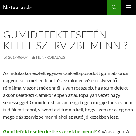
Kilépés
Keresés
Netvarazslo
a
ELSŐDL
tartalomba
MENÜ
GUMIDEFEKT ESETÉN
KELL-E SZERVIZBE MENNI?
2017-06-07
HUNPROBALAZS
Az induláskor észlelt egyszer csak ellaposodott gumiabroncs
nagyon kellemetlen lehet, és ez minden gépkocsivezető
rémálma, viszont még ennél is van rosszabb, ha a gumidefekt
akkor keletkezik, amikor éppen az autópályán vezet nagy
sebességgel. Gumidefekt során rengetegen megijednek és nem
tudják mit tenni, viszont azt tudnia kell, hogy ilyenkor a legjobb
megoldás szervizbe menni ahol az autó jó kezekben lesz.
Gumidefekt esetén kell-e szervizbe menni
?
A válasz igen. A