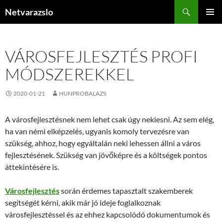
Kilépés
Keresés
Netvarazslo
a
ELSŐDL
tartalomba
MENÜ
VÁROSFEJLESZTÉS PROFI
MÓDSZEREKKEL
2020-01-21
HUNPROBALAZS
A városfejlesztésnek nem lehet csak úgy nekiesni. Az sem elég,
ha van némi elképzelés, ugyanis komoly tervezésre van
szükség, ahhoz, hogy egyáltalán neki lehessen állni a város
fejlesztésének. Szükség van jövőképre és a költségek pontos
áttekintésére is.
Városfejlesztés
során érdemes tapasztalt szakemberek
segítségét kérni, akik már jó ideje foglalkoznak
városfejlesztéssel és az ehhez kapcsolódó dokumentumok és