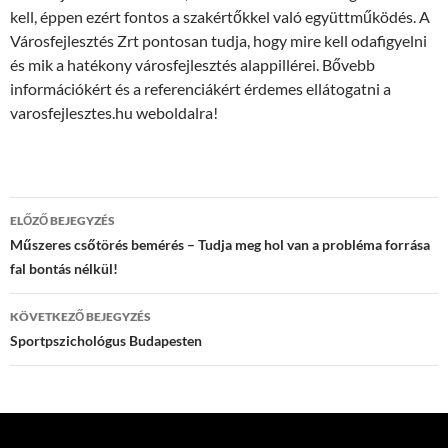
kell, éppen ezért fontos a szakértőkkel való együttműködés. A
Városfejlesztés Zrt pontosan tudja, hogy mire kell odafigyelni
és mik a hatékony városfejlesztés alappillérei. Bővebb
információkért és a referenciákért érdemes ellátogatni a
varosfejlesztes.hu weboldalra!
Bejegyzés
ELŐZŐ BEJEGYZÉS
navigáció
Műszeres csőtörés bemérés – Tudja meg hol van a probléma forrása
fal bontás nélkül!
KÖVETKEZŐ BEJEGYZÉS
Sportpszichológus Budapesten