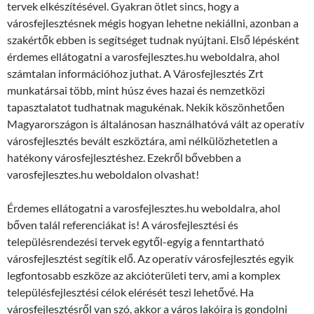
tervek elkészítésével. Gyakran ötlet sincs, hogy a
városfejlesztésnek mégis hogyan lehetne nekiállni, azonban a
szakértők ebben is segítséget tudnak nyújtani. Első lépésként
érdemes ellátogatni a varosfejlesztes.hu weboldalra, ahol
számtalan információhoz juthat. A Városfejlesztés Zrt
munkatársai több, mint húsz éves hazai és nemzetközi
tapasztalatot tudhatnak magukénak. Nekik köszönhetően
Magyarországon is általánosan használhatóvá vált az operatív
városfejlesztés bevált eszköztára, ami nélkülözhetetlen a
hatékony városfejlesztéshez. Ezekről bővebben a
varosfejlesztes.hu weboldalon olvashat!
Érdemes ellátogatni a varosfejlesztes.hu weboldalra, ahol
bőven talál referenciákat is! A városfejlesztési és
településrendezési tervek egytől-egyig a fenntartható
városfejlesztést segítik elő. Az operatív városfejlesztés egyik
legfontosabb eszköze az akcióterületi terv, ami a komplex
településfejlesztési célok elérését teszi lehetővé. Ha
városfejlesztésről van szó, akkor a város lakóira is gondolni