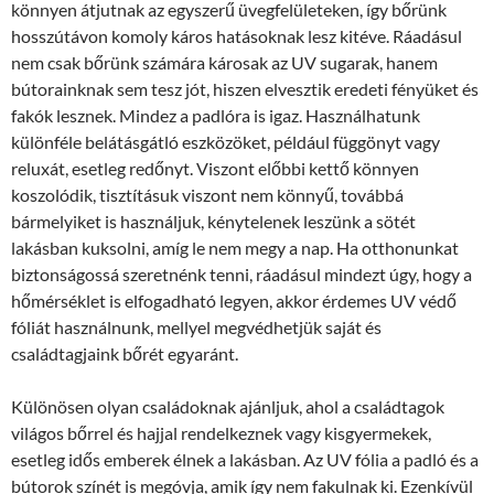
könnyen átjutnak az egyszerű üvegfelületeken, így bőrünk
hosszútávon komoly káros hatásoknak lesz kitéve. Ráadásul
nem csak bőrünk számára károsak az UV sugarak, hanem
bútorainknak sem tesz jót, hiszen elvesztik eredeti fényüket és
fakók lesznek. Mindez a padlóra is igaz. Használhatunk
különféle belátásgátló eszközöket, például függönyt vagy
reluxát, esetleg redőnyt. Viszont előbbi kettő könnyen
koszolódik, tisztításuk viszont nem könnyű, továbbá
bármelyiket is használjuk, kénytelenek leszünk a sötét
lakásban kuksolni, amíg le nem megy a nap. Ha otthonunkat
biztonságossá szeretnénk tenni, ráadásul mindezt úgy, hogy a
hőmérséklet is elfogadható legyen, akkor érdemes UV védő
fóliát használnunk, mellyel megvédhetjük saját és
családtagjaink bőrét egyaránt.
Különösen olyan családoknak ajánljuk, ahol a családtagok
világos bőrrel és hajjal rendelkeznek vagy kisgyermekek,
esetleg idős emberek élnek a lakásban. Az UV fólia a padló és a
bútorok színét is megóvja, amik így nem fakulnak ki. Ezenkívül