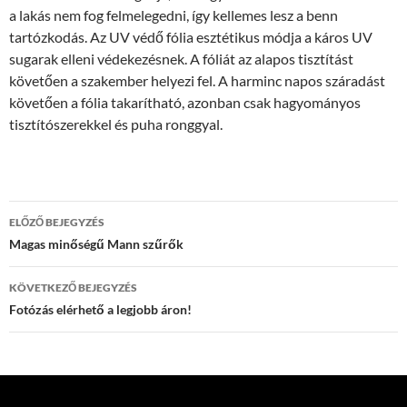
a lakás nem fog felmelegedni, így kellemes lesz a benn
tartózkodás. Az UV védő fólia esztétikus módja a káros UV
sugarak elleni védekezésnek. A fóliát az alapos tisztítást
követően a szakember helyezi fel. A harminc napos száradást
követően a fólia takarítható, azonban csak hagyományos
tisztítószerekkel és puha ronggyal.
Bejegyzés
ELŐZŐ BEJEGYZÉS
navigáció
Magas minőségű Mann szűrők
KÖVETKEZŐ BEJEGYZÉS
Fotózás elérhető a legjobb áron!