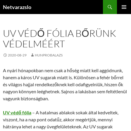
Kilépés
Keresés
Netvarazslo
a
ELSŐDL
tartalomba
MENÜ
UV VÉDŐ FÓLIA BŐRÜNK
VÉDELMÉÉRT
2020-08-29
HUNPROBALAZS
A nyári hónapokban nem csak a hőség miatt kell aggódnunk,
hanem a káros UV sugarak miatt is. Különösen a fehér bőrrel
és világos hajjal rendelkezőknek kell odafigyelniük, hiszen ők
nagyon könnyen leéghetnek. Sajnos a lakásban sem feltétlenül
vagyunk biztonságban.
UV védő fólia
– A hatalmas ablakok sokak által kedveltek,
viszont, ha a nap pont odatűz, akkor megértjük, mennyi
hátránya lehet a nagy üvegfelületeknek. Az UV sugarak