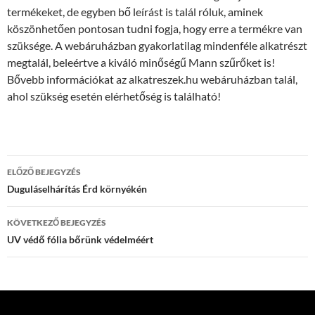
termékeket, de egyben bő leírást is talál róluk, aminek
köszönhetően pontosan tudni fogja, hogy erre a termékre van
szüksége. A webáruházban gyakorlatilag mindenféle alkatrészt
megtalál, beleértve a kiváló minőségű Mann szűrőket is!
Bővebb információkat az alkatreszek.hu webáruházban talál,
ahol szükség esetén elérhetőség is található!
Bejegyzés
ELŐZŐ BEJEGYZÉS
navigáció
Duguláselhárítás Érd környékén
KÖVETKEZŐ BEJEGYZÉS
UV védő fólia bőrünk védelméért