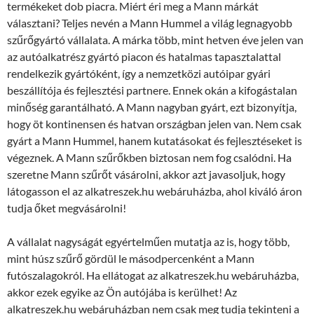
termékeket dob piacra. Miért éri meg a Mann márkát
választani? Teljes nevén a Mann Hummel a világ legnagyobb
szűrőgyártó vállalata. A márka több, mint hetven éve jelen van
az autóalkatrész gyártó piacon és hatalmas tapasztalattal
rendelkezik gyártóként, így a nemzetközi autóipar gyári
beszállítója és fejlesztési partnere. Ennek okán a kifogástalan
minőség garantálható. A Mann nagyban gyárt, ezt bizonyítja,
hogy öt kontinensen és hatvan országban jelen van. Nem csak
gyárt a Mann Hummel, hanem kutatásokat és fejlesztéseket is
végeznek. A Mann szűrőkben biztosan nem fog csalódni. Ha
szeretne Mann szűrőt vásárolni, akkor azt javasoljuk, hogy
látogasson el az alkatreszek.hu webáruházba, ahol kiváló áron
tudja őket megvásárolni!
A vállalat nagyságát egyértelműen mutatja az is, hogy több,
mint húsz szűrő gördül le másodpercenként a Mann
futószalagokról. Ha ellátogat az alkatreszek.hu webáruházba,
akkor ezek egyike az Ön autójába is kerülhet! Az
alkatreszek.hu webáruházban nem csak meg tudja tekinteni a