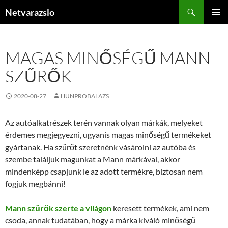
Kilépés
Keresés
Netvarazslo
a
ELSŐDL
tartalomba
MENÜ
MAGAS MINŐSÉGŰ MANN
SZŰRŐK
2020-08-27
HUNPROBALAZS
Az autóalkatrészek terén vannak olyan márkák, melyeket
érdemes megjegyezni, ugyanis magas minőségű termékeket
gyártanak. Ha szűrőt szeretnénk vásárolni az autóba és
szembe találjuk magunkat a Mann márkával, akkor
mindenképp csapjunk le az adott termékre, biztosan nem
fogjuk megbánni!
Mann szűrők szerte a világon
keresett termékek, ami nem
csoda, annak tudatában, hogy a márka kiváló minőségű