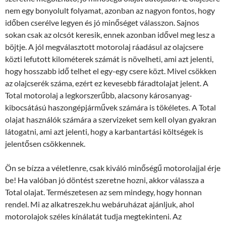
nem egy bonyolult folyamat, azonban az nagyon fontos, hogy
időben cserélve legyen és jó minőséget válasszon. Sajnos
sokan csak az olcsót keresik, ennek azonban idővel meg lesz a
böjtje. A jól megválasztott motorolaj ráadásul az olajcsere
közti lefutott kilométerek számát is növelheti, ami azt jelenti,
hogy hosszabb idő telhet el egy-egy csere közt. Mivel csökken
az olajcserék száma, ezért ez kevesebb fáradtolajat jelent. A
Total motorolaj a legkorszerűbb, alacsony károsanyag-
kibocsátású haszongépjárművek számára is tökéletes. A Total
olajat használók számára a szervizeket sem kell olyan gyakran
látogatni, ami azt jelenti, hogy a karbantartási költségek is
jelentősen csökkennek.
Ön se bízza a véletlenre, csak kiváló minőségű motorolajjal érje
be! Ha valóban jó döntést szeretne hozni, akkor válassza a
Total olajat. Természetesen az sem mindegy, hogy honnan
rendel. Mi az alkatreszek.hu webáruházat ajánljuk, ahol
motorolajok széles kínálatát tudja megtekinteni. Az