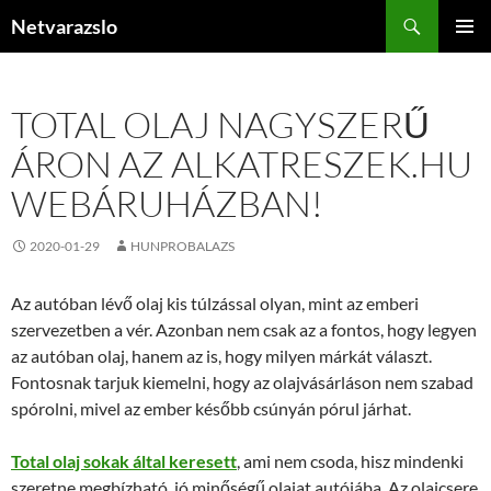
Kilépés
Keresés
Netvarazslo
a
ELSŐDL
tartalomba
MENÜ
TOTAL OLAJ NAGYSZERŰ
ÁRON AZ ALKATRESZEK.HU
WEBÁRUHÁZBAN!
2020-01-29
HUNPROBALAZS
Az autóban lévő olaj kis túlzással olyan, mint az emberi
szervezetben a vér. Azonban nem csak az a fontos, hogy legyen
az autóban olaj, hanem az is, hogy milyen márkát választ.
Fontosnak tarjuk kiemelni, hogy az olajvásárláson nem szabad
spórolni, mivel az ember később csúnyán pórul járhat.
Total olaj sokak által keresett
, ami nem csoda, hisz mindenki
szeretne megbízható, jó minőségű olajat autójába. Az olajcsere