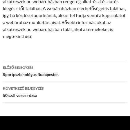
alkatreszek.hu webáruházban rengeteg alkatrészt és autós
kiegészítőt találhat. A webáruházban elérhetőséget is találhat,
így, ha kérdései adódnának, akkor fel tudja venni a kapcsolatot
a webáruház munkatársaival. Bővebb információkat az
alkatreszek.hu webáruházban talál, ahol a termékeket is
megtekintheti!
Bejegyzés
ELŐZŐ BEJEGYZÉS
navigáció
Sportpszichológus Budapesten
KÖVETKEZŐ BEJEGYZÉS
50 szál vörös rózsa