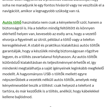
soha ne maradjunk le egy fontos hívásról vagy ne veszítsük el a
navigációt, amikor a legnagyobb szükség van rá.
Autós töltő
használata nem csak a kényelemről szól, hanem a
biztonságról is. Ha a telefon mindig feltöltött és könnyen
elérhető helyen van, kevesebb az esély arra, hogy a vezető
elvonja a figyelmét az útról, például a töltő vagy a telefon
keresgélésével. A stabil és praktikus kialakítású autós töltők
garantálják, hogy a készülék mindig biztonságosan rögzítve
legyen, és a töltés zavartalanul folyhasson. Az autós töltők
különböző kialakításban és teljesítménnyel érhetők el, így
mindenki megtalálhatja a saját igényeinek leginkább megfelelő
modellt. A hagyományos USB-s töltők mellett egyre
népszerűbbek a vezeték nélküli autós töltők, amelyek még
kényelmesebbé teszik a töltést: csak helyezd a telefont a
tartóra, és már kezdődik is a töltés, anélkül, hogy kábelekkel
kellene bajlódnod.