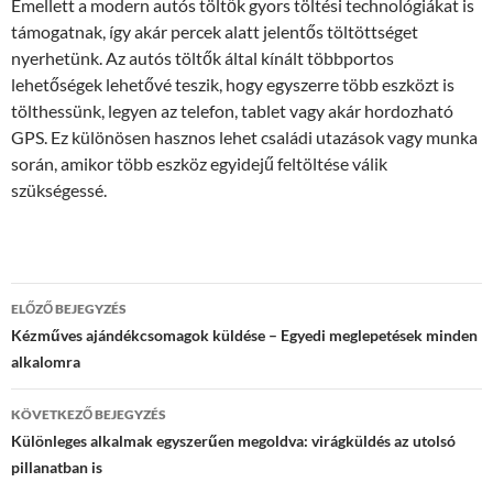
Emellett a modern autós töltők gyors töltési technológiákat is
támogatnak, így akár percek alatt jelentős töltöttséget
nyerhetünk. Az autós töltők által kínált többportos
lehetőségek lehetővé teszik, hogy egyszerre több eszközt is
tölthessünk, legyen az telefon, tablet vagy akár hordozható
GPS. Ez különösen hasznos lehet családi utazások vagy munka
során, amikor több eszköz egyidejű feltöltése válik
szükségessé.
Bejegyzés
ELŐZŐ BEJEGYZÉS
navigáció
Kézműves ajándékcsomagok küldése – Egyedi meglepetések minden
alkalomra
KÖVETKEZŐ BEJEGYZÉS
Különleges alkalmak egyszerűen megoldva: virágküldés az utolsó
pillanatban is