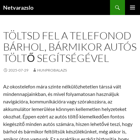
Kilépés
Keresés
Netvarazslo
a
ELSŐDL
tartalomba
MENÜ
TÖLTSD FEL A TELEFONOD
BÁRHOL, BÁRMIKOR AUTÓS
TÖLTŐ SEGÍTSÉGÉVEL
2025-07-29
HUNPROBALAZS
Az okostelefon mára szinte nélkülözhetetlen társsá vált
mindennapjainkban, és mivel folyamatosan használjuk
navigációra, kommunikációra vagy szórakozásra, az
akkumulátor lemerülése könnyen kellemetlen helyzeteket
okozhat. Éppen ezért az autós töltő kiemelkedően fontos
kiegészítő minden autós számára, hiszen lehetővé teszi, hogy
bárhol és bármikor feltöltsük készülékünket, még akkor is,
amikor úton vagyunk. Ez a praktikus eszköz biztosítja, hogy