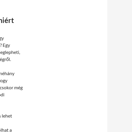
miért
gy
i? Egy
eglepheti,
égről.
 néhány
hogy
t csokor még
ódi
 lehet
lhat a