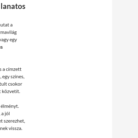
llanatos
utat a
rmavilág
vagy egy
us
s a címzett
 egy színes,
tult csokor
 közvetít.
z élményt.
a jól
t szerezhet,
nek vissza.