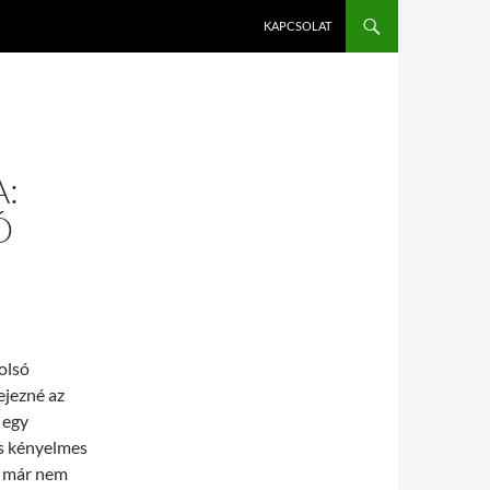
KAPCSOLAT
:
Ó
olsó
ejezné az
 egy
és kényelmes
g már nem