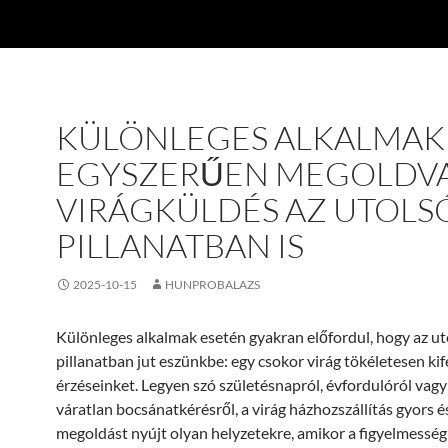
KÜLÖNLEGES ALKALMAK
EGYSZERŰEN MEGOLDVA
VIRÁGKÜLDÉS AZ UTOLS
PILLANATBAN IS
2025-10-15
HUNPROBALAZS
Különleges alkalmak esetén gyakran előfordul, hogy az ut
pillanatban jut eszünkbe: egy csokor virág tökéletesen kif
érzéseinket. Legyen szó születésnapról, évfordulóról vagy
váratlan bocsánatkérésről, a virág házhozszállítás gyors 
megoldást nyújt olyan helyzetekre, amikor a figyelmessé