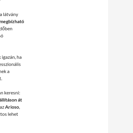
a látvány
s megbízható
 időben
só
 igazán, ha
esszionális
nek a
t.
n keresni:
llításon át
 az
Arioso
,
ztos lehet