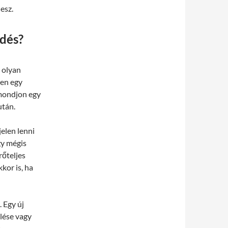
esz.
ldés?
s olyan
pen egy
 mondjon egy
után.
elen lenni
gy mégis
rőteljes
kor is, ha
. Egy új
lése vagy