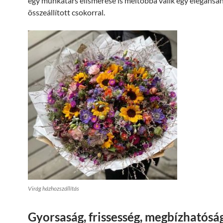
egy munkatárs elismerése is méltóbbá válik egy elegánsa
összeállított csokorral.
Virág házhozszállítás
Gyorsaság, frissesség, megbízhatósá