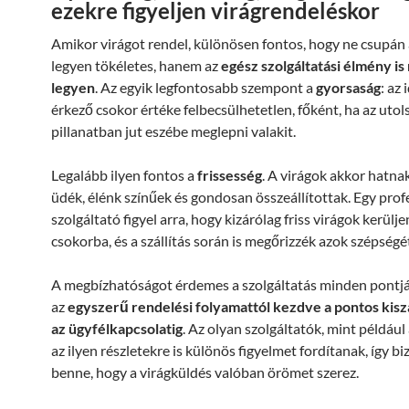
ezekre figyeljen virágrendeléskor
Amikor virágot rendel, különösen fontos, hogy ne csupán 
legyen tökéletes, hanem az
egész szolgáltatási élmény i
legyen
. Az egyik legfontosabb szempont a
gyorsaság
: az
érkező csokor értéke felbecsülhetetlen, főként, ha az utol
pillanatban jut eszébe meglepni valakit.
Legalább ilyen fontos a
frissesség
. A virágok akkor hatnak
üdék, élénk színűek és gondosan összeállítottak. Egy prof
szolgáltató figyel arra, hogy kizárólag friss virágok kerülje
csokorba, és a szállítás során is megőrizzék azok szépségé
A megbízhatóságot érdemes a szolgáltatás minden pontjá
az
egyszerű rendelési folyamattól kezdve a pontos kiszá
az ügyfélkapcsolatig
. Az olyan szolgáltatók, mint például
az ilyen részletekre is különös figyelmet fordítanak, így bi
benne, hogy a virágküldés valóban örömet szerez.