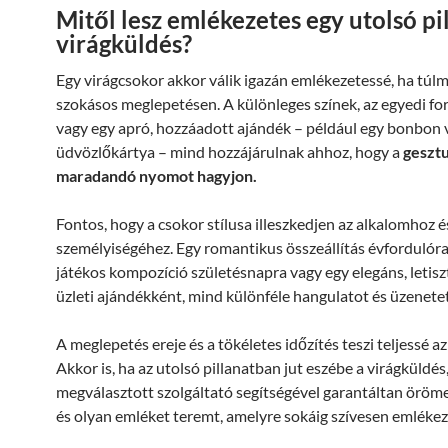
Mitől lesz emlékezetes egy utolsó pi
virágküldés?
Egy virágcsokor akkor válik igazán emlékezetessé, ha túlm
szokásos meglepetésen. A különleges színek, az egyedi fo
vagy egy apró, hozzáadott ajándék – például egy bonbon 
üdvözlőkártya – mind hozzájárulnak ahhoz, hogy a
geszt
maradandó nyomot hagyjon.
Fontos, hogy a csokor stílusa illeszkedjen az alkalomhoz é
személyiségéhez. Egy romantikus összeállítás évfordulóra,
játékos kompozíció születésnapra vagy egy elegáns, letisz
üzleti ajándékként, mind különféle hangulatot és üzenetet
A meglepetés ereje és a tökéletes időzítés teszi teljessé a
Akkor is, ha az utolsó pillanatban jut eszébe a virágküldés, 
megválasztott szolgáltató segítségével garantáltan öröme
és olyan emléket teremt, amelyre sokáig szívesen emlékez