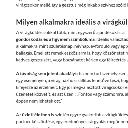
virágcsokor mellé, így a gesztus még inkább szívhez szóló l
Milyen alkalmakra ideális a virágkü
A virágküldés sokkal több, mint egyszerű ajándékozás, a
gondoskodás és a figyelem szimbóluma
. Ideális választá
alkalmakra, mint születésnap, névnap, évforduló vagy ép
ballagás. Emellett remek eszköz arra is, hogy köszönetet
kedves gesztusért, vagy bocsánatot kérjen egy félreértés 
A távolság sem jelent akadályt:
ha nem tud személyesen j
egy eseményen, a virág házhozszállítás lehetővé teszi, ho
kifejezze az érzelmeit. Egy jól megválasztott virágcsokor e
üzenetet közvetít, és azt üzeni: „Fontos vagy számomra, ak
éppen nem lehetek ott.”
Az
üzleti életben
is szintén egyre gyakoribb a virágküldés
partner köszöntése, egy eredményes tárgyalás megünnep