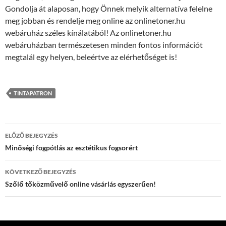
Gondolja át alaposan, hogy Önnek melyik alternatíva felelne
meg jobban és rendelje meg online az onlinetoner.hu
webáruház széles kínálatából! Az onlinetoner.hu
webáruházban természetesen minden fontos információt
megtalál egy helyen, beleértve az elérhetőséget is!
TINTAPATRON
Bejegyzés
ELŐZŐ BEJEGYZÉS
navigáció
Minőségi fogpótlás az esztétikus fogsorért
KÖVETKEZŐ BEJEGYZÉS
Szőlő tőközművelő online vásárlás egyszerűen!