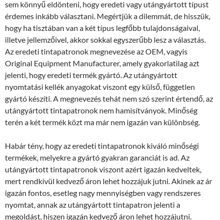
sem könnyű eldönteni, hogy eredeti vagy utángyártott típust
érdemes inkább választani. Megértjük a dilemmát, de hisszük,
hogy ha tisztában van a két típus legfőbb tulajdonságaival,
illetve jellemzőivel, akkor sokkal egyszerűbb lesz a választás.
Az eredeti tintapatronok megnevezése az OEM, vagyis
Original Equipment Manufacturer, amely gyakorlatilag azt
jelenti, hogy eredeti termék gyártó. Az utángyártott
nyomtatási kellék anyagokat viszont egy külső, független
gyártó készíti. A megnevezés tehát nem szó szerint értendő, az
utángyártott tintapatronok nem hamisítványok. Minőség
terén a két termék közt ma már nem igazán van különbség.
Habár tény, hogy az eredeti tintapatronok kiváló minőségi
termékek, melyekre a gyártó gyakran garanciát is ad. Az
utángyártott tintapatronok viszont azért igazán kedveltek,
mert rendkívül kedvező áron lehet hozzájuk jutni. Akinek az ár
igazán fontos, esetleg nagy mennyiségben vagy rendszeres
nyomtat, annak az utángyártott tintapatron jelenti a
megoldást, hiszen igazán kedvező áron lehet hozzájutni.