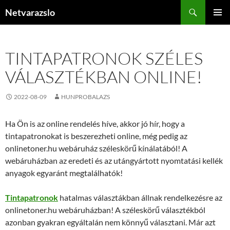
Kilépés
Keresés
Netvarazslo
a
ELSŐDL
tartalomba
MENÜ
TINTAPATRONOK SZÉLES
VÁLASZTÉKBAN ONLINE!
2022-08-09
HUNPROBALAZS
Ha Ön is az online rendelés híve, akkor jó hír, hogy a
tintapatronokat is beszerezheti online, még pedig az
onlinetoner.hu webáruház széleskörű kínálatából! A
webáruházban az eredeti és az utángyártott nyomtatási kellék
anyagok egyaránt megtalálhatók!
Tintapatronok
hatalmas választákban állnak rendelkezésre az
onlinetoner.hu webáruházban! A széleskörű választékból
azonban gyakran egyáltalán nem könnyű választani. Már azt