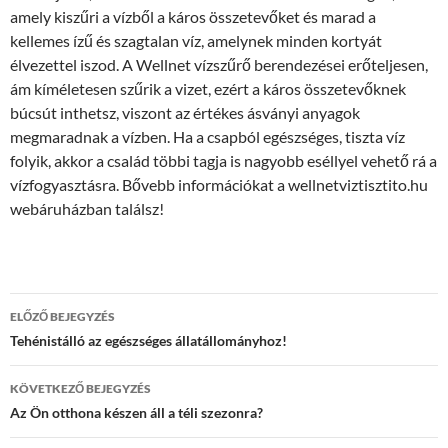
amely kiszűri a vízből a káros összetevőket és marad a
kellemes ízű és szagtalan víz, amelynek minden kortyát
élvezettel iszod. A Wellnet vízszűrő berendezései erőteljesen,
ám kíméletesen szűrik a vizet, ezért a káros összetevőknek
búcsút inthetsz, viszont az értékes ásványi anyagok
megmaradnak a vízben. Ha a csapból egészséges, tiszta víz
folyik, akkor a család többi tagja is nagyobb eséllyel vehető rá a
vízfogyasztásra. Bővebb információkat a wellnetviztisztito.hu
webáruházban találsz!
Bejegyzés
ELŐZŐ BEJEGYZÉS
navigáció
Tehénistálló az egészséges állatállományhoz!
KÖVETKEZŐ BEJEGYZÉS
Az Ön otthona készen áll a téli szezonra?