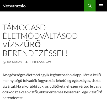
Kilépés
Keresés
Netvarazslo
a
ELSŐDL
tartalomba
MENÜ
TÁMOGASD
ÉLETMÓDVÁLTÁSOD
VÍZSZŰRŐ
BERENDEZÉSSEL!
2022-07-03
HUNPROBALAZS
Az egészséges életmód egyik legfontosabb alappillére a kellő
mennyiségű folyadék fogyasztás lehetőleg egészséges, tiszta
víz által. Ha a korábbi cukros üdítőket nehezen váltod le vagy
ódzkodsz a csapvíztől, akkor érdemes beszerezni egy vízszűrő
berendezést.