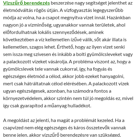
Vízszűrő berendezés
beszerzése nagy segítséget jelenthet az
életmódváltás rögös útján. A vízfogyasztás legegyszerűbb
módja az volna, ha a csapot megnyitva vizet innál. Hazánkban
nagyon jó a vízminőség, ugyanakkor vannak területek, ahol
előfordulhatnak lokális szennyeződések, aminek
következtében a víz kellemetlen ízűvé válik, sőt akár illata is
kellemetlen, szagos lehet. Érthető, hogy az ilyen vizet senki
sem issza meg szívesen és inkább a bolti gyümölcsleveket vagy
a palackozott vizeket vásárolja. A probléma viszont az, hogy a
gyümölcslevek tele vannak cukorral, így, ha fogyás és
egészséges életmód a célod, akkor jobb ezeket hanyagolni,
mert csak hátráltatnak célod elérésében. A palackozott vizek
ugyan egészségesek, azonban, ha számodra fontos a
környezetvédelem, akkor szintén nem túl jó megoldás ez, mivel
így csak gyarapítod a műanyag hulladékot.
A megoldást az jelenti, ha magát a problémát kezeled. Ha a
csapvized nem elég egészséges és káros összetevők vannak
benne jelen, akkor vízszűrő berendezésre van szükséged,