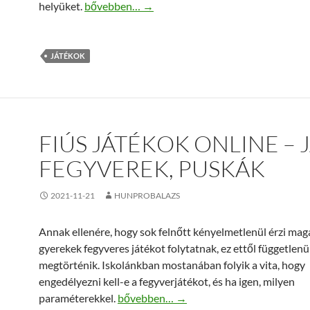
Biztonságos és tartós kültéri játékok – Ezekre fig
helyüket.
bővebben…
→
JÁTÉKOK
FIÚS JÁTÉKOK ONLINE – 
FEGYVEREK, PUSKÁK
2021-11-21
HUNPROBALAZS
Annak ellenére, hogy sok felnőtt kényelmetlenül érzi magá
gyerekek fegyveres játékot folytatnak, ez ettől függetlenü
megtörténik. Iskolánkban mostanában folyik a vita, hogy
engedélyezni kell-e a fegyverjátékot, és ha igen, milyen
Fiús játékok online – játék fegyverek, pu
paraméterekkel.
bővebben…
→