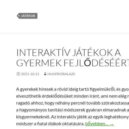
JÁTÉKOK
INTERAKTÍV JÁTÉKOK A
GYERMEK FEJLŐDÉSÉÉR
2021-10-21
HUNPROBALAZS
A gyerekek híresek a rövid ideig tartó figyelmükről, és gy
elveszíthetik érdeklődésüket minden iránt, ami nem elég
ragadó ahhoz, hogy néhány percnél tovább szórakoztassa 
a hagyományos tanítási módszerek gyakran elmaradnak 
kisgyermekeknél. Az interaktív játék az egyik leghatékon
Interaktív játékok a g
módszer a fiatal diákok oktatására.
bővebben…
→