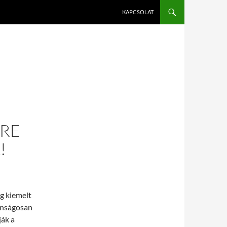
KAPCSOLAT
S
KRE
!
ág kiemelt
tonságosan
ják a