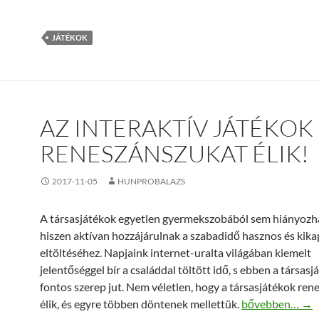
JÁTÉKOK
AZ INTERAKTÍV JÁTÉKOK
RENESZÁNSZUKAT ÉLIK!
2017-11-05
HUNPROBALAZS
A társasjátékok egyetlen gyermekszobából sem hiányozh
hiszen aktívan hozzájárulnak a szabadidő hasznos és kika
eltöltéséhez. Napjaink internet-uralta világában kiemelt
jelentőséggel bír a családdal töltött idő, s ebben a társas
fontos szerep jut. Nem véletlen, hogy a társasjátékok re
Az interaktív já
élik, és egyre többen döntenek mellettük.
bővebben…
→