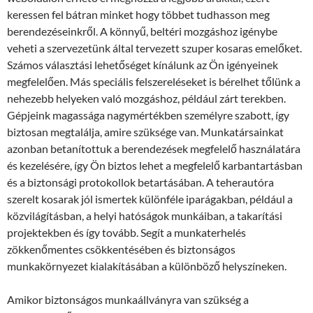
keressen fel bátran minket hogy többet tudhasson meg
berendezéseinkről. A könnyű, beltéri mozgáshoz igénybe
veheti a szervezetünk által tervezett szuper kosaras emelőket.
Számos választási lehetőséget kínálunk az Ön igényeinek
megfelelően. Más speciális felszereléseket is bérelhet tőlünk a
nehezebb helyeken való mozgáshoz, például zárt terekben.
Gépjeink magassága nagymértékben személyre szabott, így
biztosan megtalálja, amire szüksége van. Munkatársainkat
azonban betanítottuk a berendezések megfelelő használatára
és kezelésére, így Ön biztos lehet a megfelelő karbantartásban
és a biztonsági protokollok betartásában. A teherautóra
szerelt kosarak jól ismertek különféle iparágakban, például a
közvilágításban, a helyi hatóságok munkáiban, a takarítási
projektekben és így tovább. Segít a munkaterhelés
zökkenőmentes csökkentésében és biztonságos
munkakörnyezet kialakításában a különböző helyszíneken.
Amikor biztonságos munkaállványra van szükség a