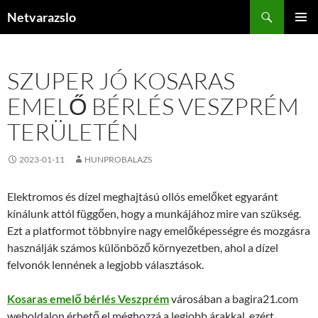
Kilépés
Keresés
Netvarazslo
a
ELSŐDL
tartalomba
MENÜ
SZUPER JÓ KOSARAS
EMELŐ BÉRLÉS VESZPRÉM
TERÜLETÉN
2023-01-11
HUNPROBALAZS
Elektromos és dízel meghajtású ollós emelőket egyaránt
kínálunk attól függően, hogy a munkájához mire van szükség.
Ezt a platformot többnyire nagy emelőképességre és mozgásra
használják számos különböző környezetben, ahol a dízel
felvonók lennének a legjobb választások.
Kosaras emelő bérlés Veszprém
városában a bagira21.com
weboldalon érhető el méghozzá a legjobb árakkal, ezért