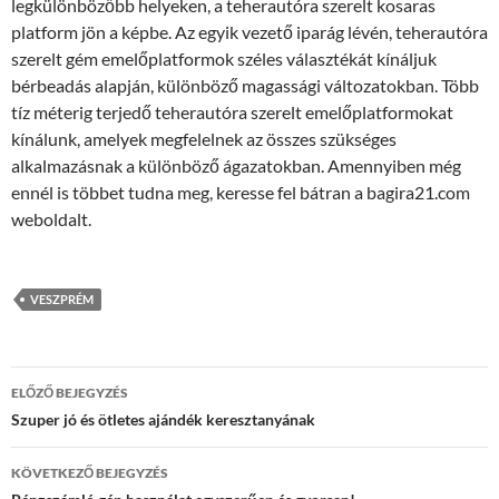
legkülönbözőbb helyeken, a teherautóra szerelt kosaras
platform jön a képbe. Az egyik vezető iparág lévén, teherautóra
szerelt gém emelőplatformok széles választékát kínáljuk
bérbeadás alapján, különböző magassági változatokban. Több
tíz méterig terjedő teherautóra szerelt emelőplatformokat
kínálunk, amelyek megfelelnek az összes szükséges
alkalmazásnak a különböző ágazatokban. Amennyiben még
ennél is többet tudna meg, keresse fel bátran a bagira21.com
weboldalt.
VESZPRÉM
Bejegyzés
ELŐZŐ BEJEGYZÉS
navigáció
Szuper jó és ötletes ajándék keresztanyának
KÖVETKEZŐ BEJEGYZÉS