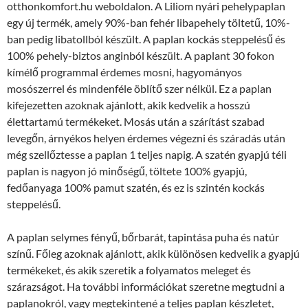
otthonkomfort.hu weboldalon. A Liliom nyári pehelypaplan
egy új termék, amely 90%-ban fehér libapehely töltetű, 10%-
ban pedig libatollból készült. A paplan kockás steppelésű és
100% pehely-biztos anginból készült. A paplant 30 fokon
kímélő programmal érdemes mosni, hagyományos
mosószerrel és mindenféle öblítő szer nélkül. Ez a paplan
kifejezetten azoknak ajánlott, akik kedvelik a hosszú
élettartamú termékeket. Mosás után a szárítást szabad
levegőn, árnyékos helyen érdemes végezni és száradás után
még szellőztesse a paplan 1 teljes napig. A szatén gyapjú téli
paplan is nagyon jó minőségű, töltete 100% gyapjú,
fedőanyaga 100% pamut szatén, és ez is szintén kockás
steppelésű.
A paplan selymes fényű, bőrbarát, tapintása puha és natúr
színű. Főleg azoknak ajánlott, akik különösen kedvelik a gyapjú
termékeket, és akik szeretik a folyamatos meleget és
szárazságot. Ha további információkat szeretne megtudni a
paplanokról, vagy megtekintené a teljes paplan készletet,