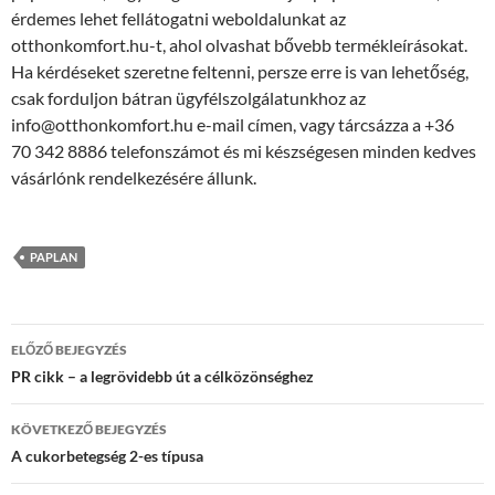
érdemes lehet fellátogatni weboldalunkat az
otthonkomfort.hu-t, ahol olvashat bővebb termékleírásokat.
Ha kérdéseket szeretne feltenni, persze erre is van lehetőség,
csak forduljon bátran ügyfélszolgálatunkhoz az
info@otthonkomfort.hu e-mail címen, vagy tárcsázza a +36
70 342 8886 telefonszámot és mi készségesen minden kedves
vásárlónk rendelkezésére állunk.
PAPLAN
Bejegyzés
ELŐZŐ BEJEGYZÉS
navigáció
PR cikk – a legrövidebb út a célközönséghez
KÖVETKEZŐ BEJEGYZÉS
A cukorbetegség 2-es típusa