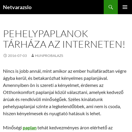
Kilépés
Keresés
Netvarazslo
a
ELSŐDL
tartalomba
MENÜ
PEHELYPAPLANOK
TÁRHÁZA AZ INTERNETEN!
2016-07-03
HUNPROBALAZS
Nincs is jobb annál, mint amikor az ember hullafáradtan végre
ágyba kerül, és betakarózhat kényelmes paplanjával.
Amennyiben ön is szereti a kényelmet, érdemes az
Otthonkomfort paplanjai közül választani, amelyek kedvező
árúak és rendkívüli minőségűek. Széles kínálatunk
pehelypaplanjai szinte a legkelendőbbek, ami nem is csoda,
hiszen kényelmesek és nyugtató hatásuk is lehet.
Minőségi
paplan
tehát kedvezményes áron elérhető az