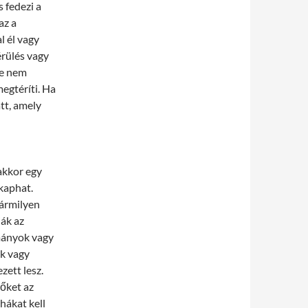
s fedezi a
az a
l él vagy
érülés vagy
re nem
megtéríti. Ha
tt, amely
akkor egy
kaphat.
bármilyen
ják az
kmányok vagy
ik vagy
zett lesz.
 őket az
hákat kell