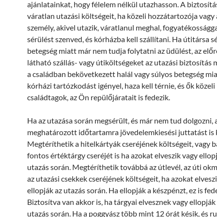
ajánlatainkat, hogy félelem nélkül utazhasson. A biztosítá
váratlan utazási költségeit, ha közeli hozzátartozója vagy 
személy, akivel utazik, váratlanul meghal, fogyatékosságga
sérülést szenved, és kórházba kell szállítani. Ha útitársa s
betegség miatt már nem tudja folytatni az üdülést, az elő
látható szállás- vagy útiköltségeket az utazási biztosítás 
a családban bekövetkezett halál vagy súlyos betegség mia
kórházi tartózkodást igényel, haza kell térnie, és ők közeli
családtagok, az Ön repülőjáratait is fedezik.
Ha az utazása során megsérült, és már nem tud dolgozni, 
meghatározott időtartamra jövedelemkiesési juttatást is 
Megtéríthetik a hitelkártyák cseréjének költségeit, vagy 
fontos értéktárgy cseréjét is ha azokat elveszik vagy ellop
utazás során. Megtéríthetik továbbá az útlevél, az úti o
az utazási csekkek cseréjének költségeit, ha azokat elvesz
ellopják az utazás során. Ha ellopják a készpénzt, ez is fede
Biztosítva van akkor is, ha tárgyai elvesznek vagy ellopják
utazás során. Ha a poggyász több mint 12 órát késik, és ru