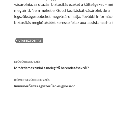
vásárolnia, az utazási biztosítás ezeket a költségeket – m
megtéríti. Nem mehet el Gucci kézitáskát vásárolni, de a
legszükségesebbeket megvásárolhatja. További informáci
biztosítás megkötéséért keresse fel az axa-assistance.hu-t
UTASBIZTOSÍTÁS
Bejegyzés
ELŐZŐ BEJEGYZÉS
navigáció
Mit érdemes tudni a melegítő berendezésekről?
KÖVETKEZŐ BEJEGYZÉS
Immunerősítés egyszerűen és gyorsan!