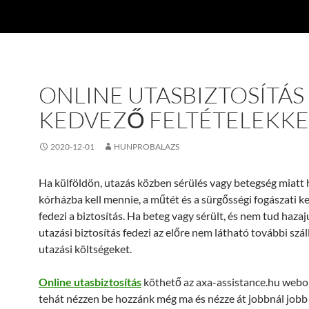
ONLINE UTASBIZTOSÍTÁS
KEDVEZŐ FELTÉTELEKKE
2020-12-01
HUNPROBALAZS
Ha külföldön, utazás közben sérülés vagy betegség miatt 
kórházba kell mennie, a műtét és a sürgősségi fogászati ​​ke
fedezi a biztosítás. Ha beteg vagy sérült, és nem tud hazaju
utazási biztosítás fedezi az előre nem látható további szál
utazási költségeket.
Online utasbiztosítás
köthető az axa-assistance.hu webo
tehát nézzen be hozzánk még ma és nézze át jobbnál jobb