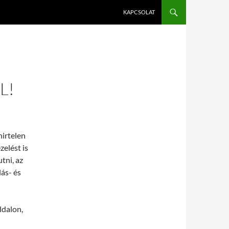
KAPCSOLAT
L!
hirtelen
zelést is
tni, az
lás- és
ldalon,