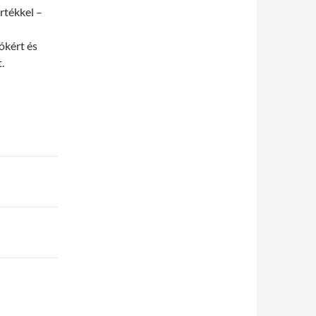
értékkel –
ókért és
.