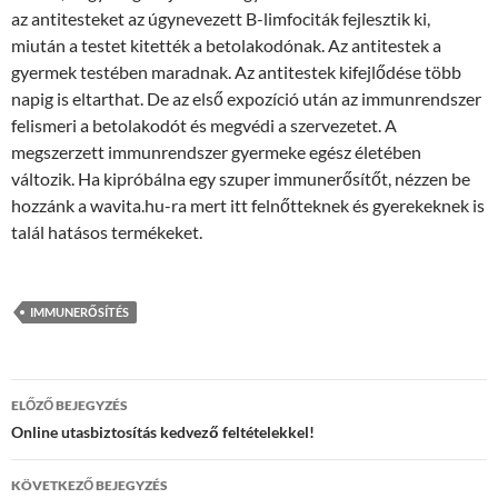
az antitesteket az úgynevezett B-limfociták fejlesztik ki,
miután a testet kitették a betolakodónak. Az antitestek a
gyermek testében maradnak. Az antitestek kifejlődése több
napig is eltarthat. De az első expozíció után az immunrendszer
felismeri a betolakodót és megvédi a szervezetet. A
megszerzett immunrendszer gyermeke egész életében
változik. Ha kipróbálna egy szuper immunerősítőt, nézzen be
hozzánk a wavita.hu-ra mert itt felnőtteknek és gyerekeknek is
talál hatásos termékeket.
IMMUNERŐSÍTÉS
Bejegyzés
ELŐZŐ BEJEGYZÉS
navigáció
Online utasbiztosítás kedvező feltételekkel!
KÖVETKEZŐ BEJEGYZÉS