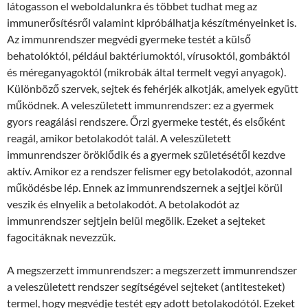
látogasson el weboldalunkra és többet tudhat meg az
immunerősítésről valamint kipróbálhatja készítményeinket is.
Az immunrendszer megvédi gyermeke testét a külső
behatolóktól, például baktériumoktól, vírusoktól, gombáktól
és méreganyagoktól (mikrobák által termelt vegyi anyagok).
Különböző szervek, sejtek és fehérjék alkotják, amelyek együtt
működnek. A veleszületett immunrendszer: ez a gyermek
gyors reagálási rendszere. Őrzi gyermeke testét, és elsőként
reagál, amikor betolakodót talál. A veleszületett
immunrendszer öröklődik és a gyermek születésétől kezdve
aktív. Amikor ez a rendszer felismer egy betolakodót, azonnal
működésbe lép. Ennek az immunrendszernek a sejtjei körül
veszik és elnyelik a betolakodót. A betolakodót az
immunrendszer sejtjein belül megölik. Ezeket a sejteket
fagocitáknak nevezzük.
A megszerzett immunrendszer: a megszerzett immunrendszer
a veleszületett rendszer segítségével sejteket (antitesteket)
termel, hogy megvédje testét egy adott betolakodótól. Ezeket