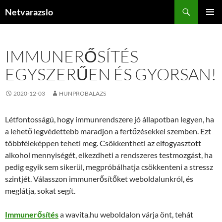
Kilépés
Keresés
Netvarazslo
a
ELSŐDL
tartalomba
MENÜ
IMMUNERŐSÍTÉS
EGYSZERŰEN ÉS GYORSAN!
2020-12-03
HUNPROBALAZS
Létfontosságú, hogy immunrendszere jó állapotban legyen, ha
a lehető legvédettebb maradjon a fertőzésekkel szemben. Ezt
többféleképpen teheti meg. Csökkentheti az elfogyasztott
alkohol mennyiségét, elkezdheti a rendszeres testmozgást, ha
pedig egyik sem sikerül, megpróbálhatja csökkenteni a stressz
szintjét. Válasszon immunerősítőket weboldalunkról, és
meglátja, sokat segít.
Immunerősítés
a wavita.hu weboldalon várja önt, tehát