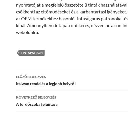
nyomtatóját a megfelelő összetételű tinták használatával
csökkenti az eltömődéseket és a karbantartási igényeket. 
az OEM termékekhez hasonló tintasugaras patronokat és
kínál. Amennyiben tintapatront keres, nézzen be az onlin
weboldalra.
TINTAPATRON
Bejegyzés
ELŐZŐ BEJEGYZÉS
navigáció
Italwax rendelés a legjobb helyről
KÖVETKEZŐ BEJEGYZÉS
A fürdőszoba felújítása