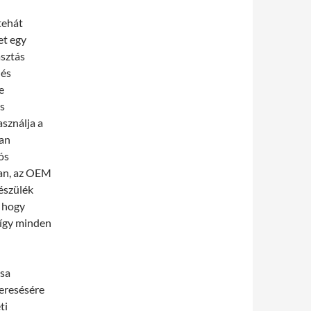
tehát
et egy
asztás
 és
e
s
asználja a
yan
ós
van, az OEM
észülék
 hogy
 így minden
ása
keresésére
ti