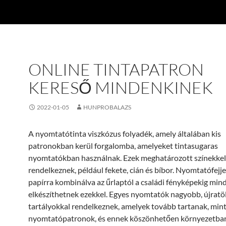
ONLINE TINTAPATRON
KERESŐ MINDENKINEK
2022-01-05
HUNPROBALAZS
A nyomtatótinta viszkózus folyadék, amely általában kis
patronokban kerül forgalomba, amelyeket tintasugaras
nyomtatókban használnak. Ezek meghatározott színekkel
rendelkeznek, például fekete, cián és bíbor. Nyomtatófejje
papírra kombinálva az űrlaptól a családi fényképekig min
elkészíthetnek ezekkel. Egyes nyomtatók nagyobb, újratö
tartályokkal rendelkeznek, amelyek tovább tartanak, mint
nyomtatópatronok, és ennek köszönhetően környezetba