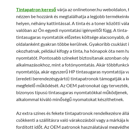
Tintapatron kereső
várja az onlinetoner.hu weboldalon, 
nézzen be hozzánk és megtalálhatja a legjobb termékeink
helyen, néhány kattintással. A tinta és a toner közötti vál
valóban az Ön egyedi nyomtatási igényeitől függ. A tinta-
tintasugaras nyomtatók előzetes költsége alacsonyabb, d
oldalanként gyakran többe kerülnek. Gyakoribb csuklást i
okozhatnak, például kifogy a tinta, ha hónapok óta nem h
nyomtatót. Pontosabb színeket biztosítanak azonban ol
alkalmazásokhoz, mint a fotónyomtatás. Akár többfunkci
nyomtatója, akár egyszerű HP tintasugaras nyomtatója 
(eredeti berendezésgyártó) tintapatronok támogatják a k
megfelelő működését. Az OEM patronokat úgy tervezték,
bizonyos típusú tintasugaras nyomtatókkal működjenek,
alkalommal kiváló minőségű nyomatokat készíthetnek.
Az extra színes és fekete tintapatronok rendelkezésre áll
csökkenti a szállításra való várakozásból vagy a márkája 
fordított időt. Az OEM patronok használatával megvédhe