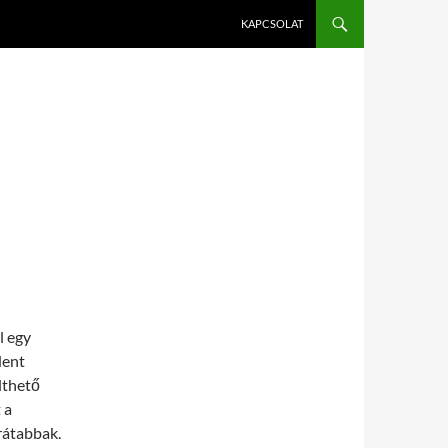
KAPCSOLAT
l egy
dent
lthető
 a
rátabbak.