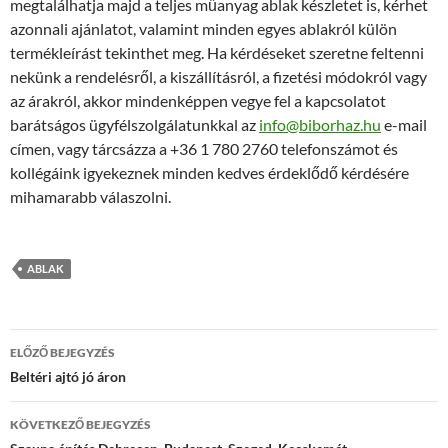
megtalálhatja majd a teljes műanyag ablak készletet is, kérhet
azonnali ajánlatot, valamint minden egyes ablakról külön
termékleírást tekinthet meg. Ha kérdéseket szeretne feltenni
nekünk a rendelésről, a kiszállításról, a fizetési módokról vagy
az árakról, akkor mindenképpen vegye fel a kapcsolatot
barátságos ügyfélszolgálatunkkal az
info@biborhaz.hu
e-mail
címen, vagy tárcsázza a +36 1 780 2760 telefonszámot és
kollégáink igyekeznek minden kedves érdeklődő kérdésére
mihamarabb válaszolni.
ABLAK
Bejegyzés
ELŐZŐ BEJEGYZÉS
navigáció
Beltéri ajtó jó áron
KÖVETKEZŐ BEJEGYZÉS