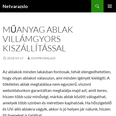
Kilépés
Keresés
Netvarazslo
a
ELSŐDL
tartalomba
MENÜ
MŰANYAG ABLAK
VILLÁMGYORS
KISZÁLLÍTÁSSAL
2018-03-17
HUNPROBALAZS
Az ablakok minden lakásban fontosak, tehát elengedhetetlen,
hogy olyan ablakot válasszon, ami minden igényét kielégíti. A
tökéletes ablak megtalálása nem egyszerű, viszont
weboldalunkon garantáltan megtalálja majd azt, amit keres,
hiszen több száz minőségi, márkás ablak között válogathat,
amelyek több színben és méretben kaphatóak. Ha hőszigetelő
és UV-álló ablakra vágyik, akkor is jó helyen jár nálunk, hiszen
itt ilyeneket is találhat.