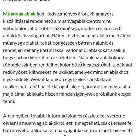
Műanyag ablak
igen kedvezményes áron, villámgyors
kiszállítással rendelhető a muanyagablakcentrum.hu
weboldalon, ahol több száz minőségi, modern és korszerű
ablak közül válogathat. Nálunk biztosan megtalálja majd álmai
műanyag ablakát, tehát böngésszen bátran nálunk, és
rendeljen néhány kattintással vadonat új ablakokat anélkül,
hogy sorban kéne állnia az üzletben. Nálunk az ablakokhoz
többféle színben rendelhet különböző kiegészítőket is, például
redőnyöket, kilincseket, reluxákat, amelyek minden ablakhoz
illeszkednek. Weboldalunkon egy széles színskálával
találkozhat, tehát ha ide látogat, akkor garantáltan megtalálja
majd álmai ablakait, hiszen minden igénynek próbálunk eleget
tenni.
Amennyiben további információkat és részleteket szeretne
olvasni a műanyag ablakokról, ezt is megteheti, csak keresse fel
bátran weboldalunkat a muanyagablakcentrum.hu-t, hiszen itt